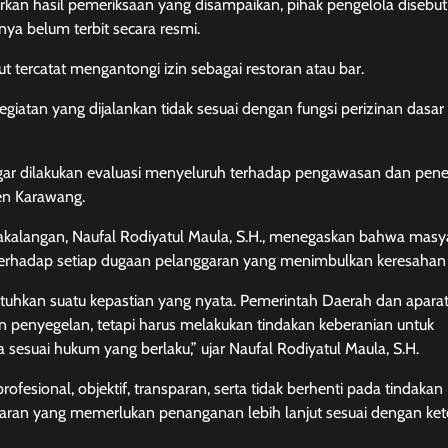
an hasil pemeriksaan yang disampaikan, pihak pengelola disebut 
nya belum terbit secara resmi.
 tercatat mengantongi izin sebagai restoran atau bar.
iatan yang dijalankan tidak sesuai dengan fungsi perizinan dasar
ar dilakukan evaluasi menyeluruh terhadap pengawasan dan pen
en Karawang.
akalangan, Naufal Rodiyatul Maula, S.H., menegaskan bahwa masy
rhadap setiap dugaan pelanggaran yang menimbulkan keresahan 
hkan suatu kepastian yang nyata. Pemerintah Daerah dan apara
n penyegelan, tetapi harus melakukan tindakan keberanian untuk
esuai hukum yang berlaku,” ujar Naufal Rodiyatul Maula, S.H.
esional, objektif, transparan, serta tidak berhenti pada tindakan
garan yang memerlukan penanganan lebih lanjut sesuai dengan ke