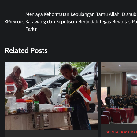
Post
Menjaga Kehormatan Kepulangan Tamu Allah, Dishub
Previous:
Karawang dan Kepolisian Bertindak Tegas Berantas Pu
navigation
Parkir
Related Posts
BERITA JAWA BA