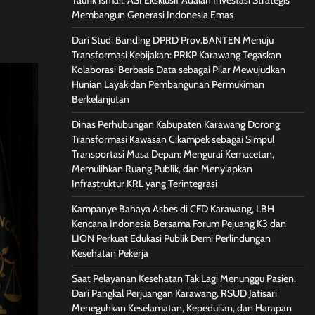
Taufik Ismail: ASI Eksklusif Adalah Investasi Strategis
Membangun Generasi Indonesia Emas
Dari Studi Banding DPRD Prov.BANTEN Menuju
Transformasi Kebijakan: PRKP Karawang Tegaskan
Kolaborasi Berbasis Data sebagai Pilar Mewujudkan
Hunian Layak dan Pembangunan Permukiman
Berkelanjutan
Dinas Perhubungan Kabupaten Karawang Dorong
Transformasi Kawasan Cikampek sebagai Simpul
Transportasi Masa Depan: Mengurai Kemacetan,
Memulihkan Ruang Publik, dan Menyiapkan
Infrastruktur KRL yang Terintegrasi
Kampanye Bahaya Asbes di CFD Karawang, LBH
Kencana Indonesia Bersama Forum Pejuang K3 dan
LION Perkuat Edukasi Publik Demi Perlindungan
Kesehatan Pekerja
Saat Pelayanan Kesehatan Tak Lagi Menunggu Pasien:
Dari Pangkal Perjuangan Karawang, RSUD Jatisari
Meneguhkan Keselamatan, Kepedulian, dan Harapan