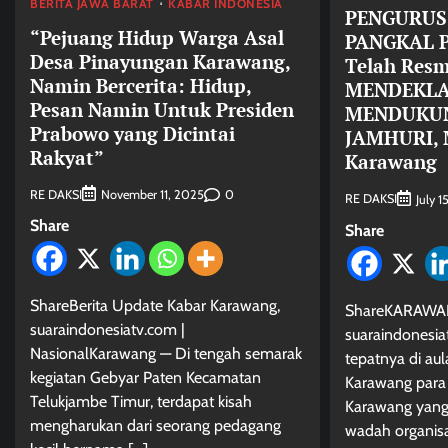
BERITA JAWA BARAT
KABAR INDONESIA
PENGURUS
“Pejuang Hidup Warga Asal
PANGKAL 
Desa Pinayungan Karawang,
Telah Resm
Namin Bercerita: Hidup,
MENDEKLA
Pesan Namin Untuk Presiden
MENDUKUNG
Prabowo yang Dicintai
JAMHURI, M
Rakyat”
Karawang
RE DAKSI
0
November 11, 2025
RE DAKSI
July 1
Share
Share
ShareBerita Update Kabar Karawang,
ShareKARAWA
suaraindonesiatv.com |
suaraindonesiat
NasionalKarawang — Di tengah semarak
tepatnya di au
kegiatan Gebyar Paten Kecamatan
Karawang para
Telukjambe Timur, terdapat kisah
Karawang yang
mengharukan dari seorang pedagang
wadah organis