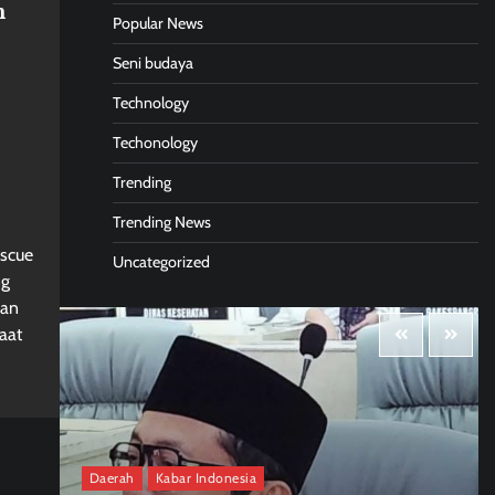
h
Popular News
Seni budaya
Technology
Techonology
Trending
Trending News
escue
Uncategorized
ng
gan
aat
Daerah
Kabar Indonesia