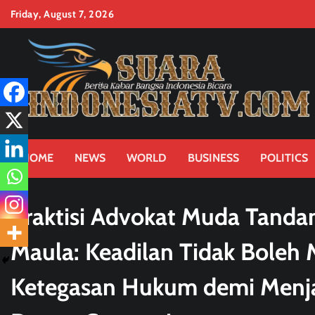
Skip
Friday, August 7, 2026
to
content
HOME
NEWS
WORLD
BUSINESS
POLITICS
Praktisi Advokat Muda Tanda
Maula: Keadilan Tidak Boleh
Ketegasan Hukum demi Menj