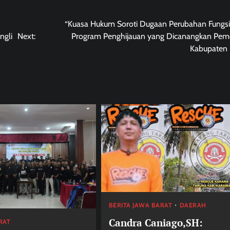
“Kuasa Hukum Soroti Dugaan Perubahan Fungs
ngli
Next:
Program Penghijauan yang Dicanangkan Pem
Kabupaten 
BERITA JAWA BARAT
DAERAH
Candra Caniago,SH:
RAT