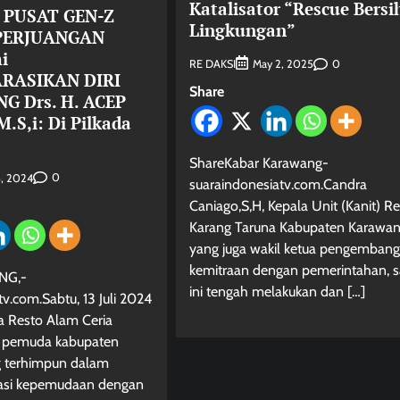
Katalisator “Rescue Bersi
 PUSAT GEN-Z
Lingkungan”
PERJUANGAN
i
RE DAKSI
0
May 2, 2025
RASIKAN DIRI
Share
 Drs. H. ACEP
.S,i: Di Pilkada
ShareKabar Karawang-
0
5, 2024
suaraindonesiatv.com.Candra
Caniago,S,H, Kepala Unit (Kanit) R
Karang Taruna Kabupaten Karawa
yang juga wakil ketua pengemban
kemitraan dengan pemerintahan, s
NG,-
ini tengah melakukan dan […]
v.com.Sabtu, 13 Juli 2024
la Resto Alam Ceria
 pemuda kabupaten
 terhimpun dalam
asi kepemudaan dengan
Berita Jawa Barat
Daerah
Kabar Indonesia