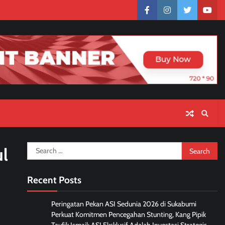
facebook
instagram
twitter
yout
Search
ul
for:
Recent Posts
Peringatan Pekan ASI Sedunia 2026 di Sukabumi
Perkuat Komitmen Pencegahan Stunting, Kang Pipik