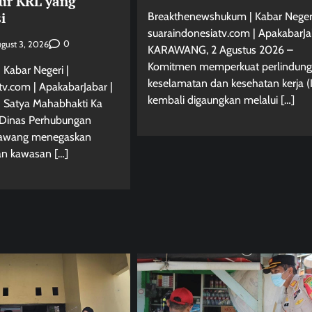
tur KRL yang
i
Breakthenewshukum | Kabar Negeri
suaraindonesiatv.com | ApakabarJa
0
gust 3, 2026
KARAWANG, 2 Agustus 2026 –
Komitmen memperkuat perlindun
 Kabar Negeri |
keselamatan dan kesehatan kerja (
tv.com | ApakabarJabar |
kembali digaungkan melalui […]
 Satya Mahabhakti Ka
inas Perhubungan
rawang menegaskan
n kawasan […]