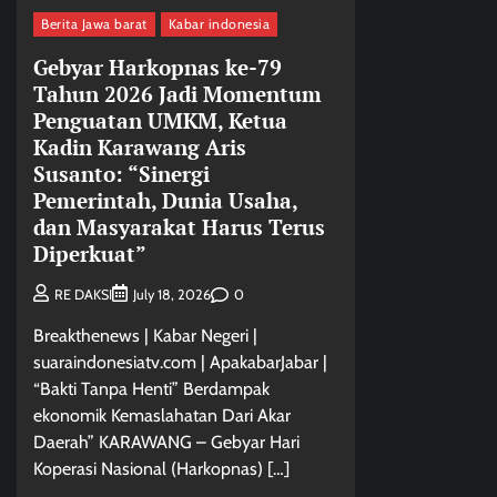
Berita Jawa barat
Kabar indonesia
Gebyar Harkopnas ke-79
Tahun 2026 Jadi Momentum
Penguatan UMKM, Ketua
Kadin Karawang Aris
Susanto: “Sinergi
Pemerintah, Dunia Usaha,
dan Masyarakat Harus Terus
Diperkuat”
0
RE DAKSI
July 18, 2026
Breakthenews | Kabar Negeri |
suaraindonesiatv.com | ApakabarJabar |
“Bakti Tanpa Henti” Berdampak
ekonomik Kemaslahatan Dari Akar
Daerah” KARAWANG – Gebyar Hari
Koperasi Nasional (Harkopnas) […]