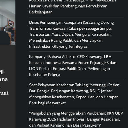
Kolaborasi Berbasis Data sebagai Pilar Mewujudkan
Hunian Layak dan Pembangunan Permukiman
Berkelanjutan
Dinas Perhubungan Kabupaten Karawang Dorong
Transformasi Kawasan Cikampek sebagai Simpul
Transportasi Masa Depan: Mengurai Kemacetan,
Memulihkan Ruang Publik, dan Menyiapkan
Infrastruktur KRL yang Terintegrasi
Kampanye Bahaya Asbes di CFD Karawang, LBH
Kencana Indonesia Bersama Forum Pejuang K3 dan
LION Perkuat Edukasi Publik Demi Perlindungan
di
Kesehatan Pekerja
ana
Saat Pelayanan Kesehatan Tak Lagi Menunggu Pasien:
m
Dari Pangkal Perjuangan Karawang, RSUD Jatisari
kuat
Meneguhkan Keselamatan, Kepedulian, dan Harapan
Baru bagi Masyarakat
“Pengabdian yang Menggerakkan Perubahan: KKN UBP
Karawang 2026 Hadirkan Inovasi, Bangun Kesadaran,
dan Perkuat Kemandirian Desa Pasirukem”