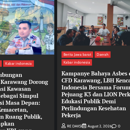
Berita Jawa barat
Daerah
Kabar indonesia
Kabar indonesia
Kampanye Bahaya Asbes 
hubungan
CFD Karawang, LBH Kenc
 Karawang Dorong
Indonesia Bersama Foru
asi Kawasan
Pejuang K3 dan LION Per
ebagai Simpul
Edukasi Publik Demi
si Masa Depan:
Perlindungan Kesehatan
Kemacetan,
Pekerja
n Ruang Publik,
apkan
0
RE DAKSI
August 2, 2026