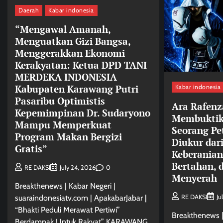
Daerah
Kabar indonesia
“Mengawal Amanah,
Menguatkan Gizi Bangsa,
Menggerakkan Ekonomi
Kerakyatan: Ketua DPD TANI
MERDEKA INDONESIA
Kabupaten Karawang Putri
Kabar indonesia
Pasaribu Optimistis
Ara Rafenz
Kepemimpinan Dr. Sudaryono
Membuktik
Mampu Memperkuat
Seorang Pe
Program Makan Bergizi
Diukur dari
Gratis”
Keberanian
Bertahan, 
0
RE DAKSI
July 24, 2026
Menyerah
Breakthenews | Kabar Negeri |
RE DAKSI
Ju
suaraindonesiatv.com | ApakabarJabar |
“Bhakti Peduli Merawat Pertiwi”
Breakthenews |
Berdampak Untuk Rakyat” KARAWANG