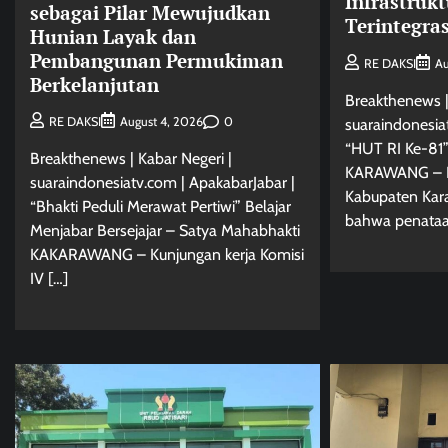
Infrastruk
sebagai Pilar Mewujudkan
Terintegras
Hunian Layak dan
Pembangunan Permukiman
RE DAKSI
Au
Berkelanjutan
Breakthenews |
0
RE DAKSI
August 4, 2026
suaraindonesia
“HUT RI Ke-81”
Breakthenews | Kabar Negeri |
KARAWANG – D
suaraindonesiatv.com | ApakabarJabar |
Kabupaten Ka
“Bhakti Peduli Merawat Pertiwi” Belajar
bahwa penataa
Menjabar Bersejajar – Satya Mahabhakti
KAKARAWANG – Kunjungan kerja Komisi
IV […]