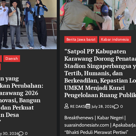
Berita Jawa barat
Kabar indonesia
“Satpol PP Kabupaten
Karawang Dorong Penata
Daerah
Stadion Singaperbangsa 
Tertib, Humanis, dan
an yang
Berkeadilan, Kepastian Lo
kan Perubahan:
UMKM Menjadi Kunci
arawang 2026
Pengelolaan Ruang Publi
novasi, Bangun
 dan Perkuat
0
RE DAKSI
July 28, 2026
an Desa
Breakthenews | Kabar Negeri |
”
suaraindonesiatv.com | ApakabarJa
“Bhakti Peduli Merawat Pertiwi”
0
ly 30, 2026