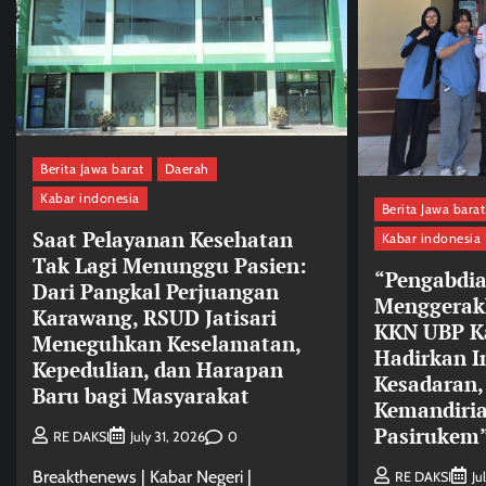
Berita Jawa barat
Daerah
Kabar indonesia
Berita Jawa barat
Saat Pelayanan Kesehatan
Kabar indonesia
Tak Lagi Menunggu Pasien:
“Pengabdi
Dari Pangkal Perjuangan
Menggerak
Karawang, RSUD Jatisari
KKN UBP K
Meneguhkan Keselamatan,
Hadirkan I
Kepedulian, dan Harapan
Kesadaran,
Baru bagi Masyarakat
Kemandiri
Pasirukem
0
RE DAKSI
July 31, 2026
Breakthenews | Kabar Negeri |
RE DAKSI
Ju