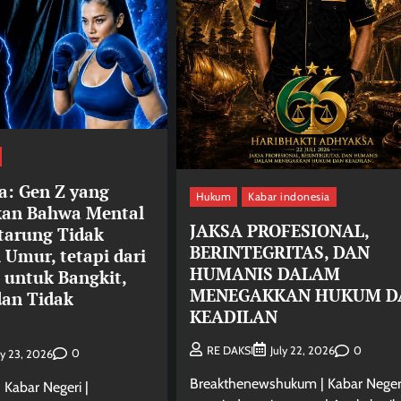
a: Gen Z yang
Hukum
Kabar indonesia
an Bahwa Mental
JAKSA PROFESIONAL,
tarung Tidak
BERINTEGRITAS, DAN
 Umur, tetapi dari
HUMANIS DALAM
 untuk Bangkit,
MENEGAKKAN HUKUM D
dan Tidak
KEADILAN
0
RE DAKSI
July 22, 2026
0
ly 23, 2026
Breakthenewshukum | Kabar Negeri
 Kabar Negeri |