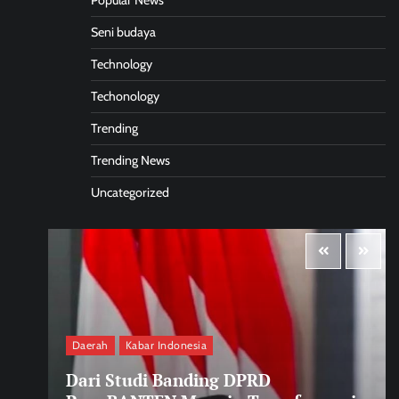
Popular News
Seni budaya
Technology
Techonology
Trending
Trending News
Uncategorized
Daerah
Kabar Indonesia
Dari Studi Banding DPRD