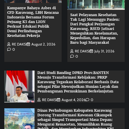
Kampanye Bahaya Asbes di
CFD Karawang, LBH Kencana
Saat Pelayanan Kesehatan
Indonesia Bersama Forum
Tak Lagi Menunggu Pasien:
Pejuang K3 dan LION
Dari Pangkal Perjuangan
Perkuat Edukasi Publik
Karawang, RSUD Jatisari
Demi Perlindungan
Meneguhkan Keselamatan,
Kesehatan Pekerja
Kepedulian, dan Harapan
Baru bagi Masyarakat
RE DAKSI
August 2, 2026
0
RE DAKSI
July 31, 2026
0
Dari Studi Banding DPRD Prov.BANTEN
Menuju Transformasi Kebijakan: PRKP
Karawang Tegaskan Kolaborasi Berbasis Data
sebagai Pilar Mewujudkan Hunian Layak dan
Pembangunan Permukiman Berkelanjutan
RE DAKSI
August 4, 2026
0
Dinas Perhubungan Kabupaten Karawang
Dorong Transformasi Kawasan Cikampek
sebagai Simpul Transportasi Masa Depan:
Mengurai Kemacetan, Memulihkan Ruang
Publik, dan Menyiapkan Infrastruktur KRL