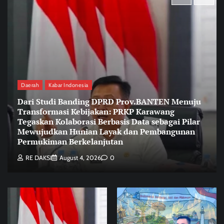
Daerah
Kabar Indonesia
Dari Studi Banding DPRD Prov.BANTEN Menuju
Transformasi Kebijakan: PRKP Karawang
Tegaskan Kolaborasi Berbasis Data sebagai Pilar
Mewujudkan Hunian Layak dan Pembangunan
Permukiman Berkelanjutan
RE DAKSI
August 4, 2026
0