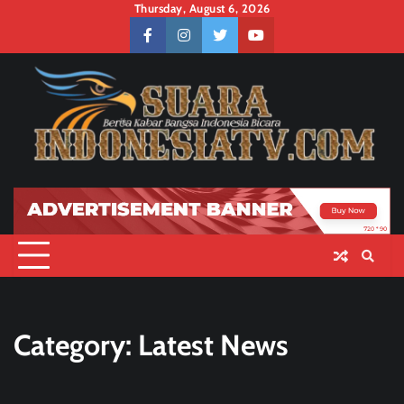
Skip
Thursday, August 6, 2026
to
facebook
instagram
twitter
youtube
content
Category:
Latest News