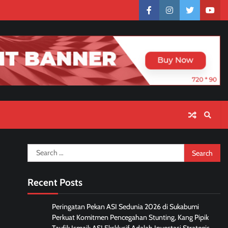
facebook
instagram
twitter
yout
Search
for:
Recent Posts
Peringatan Pekan ASI Sedunia 2026 di Sukabumi
Perkuat Komitmen Pencegahan Stunting, Kang Pipik