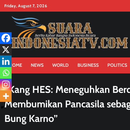
Skip
Friday, August 7, 2026
to
content
HOME
NEWS
WORLD
BUSINESS
POLITICS
“Kang HES: Meneguhkan Berdi
Membumikan Pancasila sebag
Bung Karno”