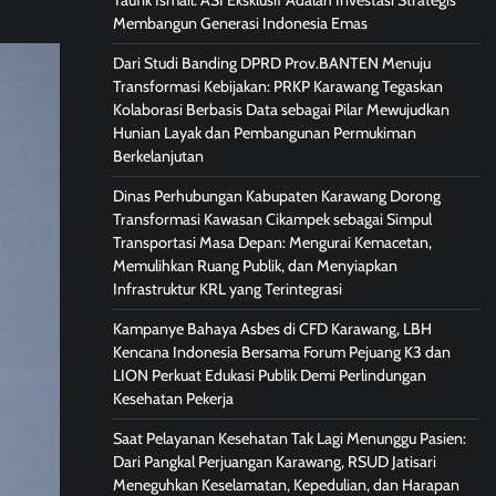
Taufik Ismail: ASI Eksklusif Adalah Investasi Strategis
Membangun Generasi Indonesia Emas
Dari Studi Banding DPRD Prov.BANTEN Menuju
Transformasi Kebijakan: PRKP Karawang Tegaskan
Kolaborasi Berbasis Data sebagai Pilar Mewujudkan
Hunian Layak dan Pembangunan Permukiman
Berkelanjutan
Dinas Perhubungan Kabupaten Karawang Dorong
Transformasi Kawasan Cikampek sebagai Simpul
Transportasi Masa Depan: Mengurai Kemacetan,
Memulihkan Ruang Publik, dan Menyiapkan
Infrastruktur KRL yang Terintegrasi
Kampanye Bahaya Asbes di CFD Karawang, LBH
Kencana Indonesia Bersama Forum Pejuang K3 dan
LION Perkuat Edukasi Publik Demi Perlindungan
Kesehatan Pekerja
Saat Pelayanan Kesehatan Tak Lagi Menunggu Pasien:
Dari Pangkal Perjuangan Karawang, RSUD Jatisari
Meneguhkan Keselamatan, Kepedulian, dan Harapan