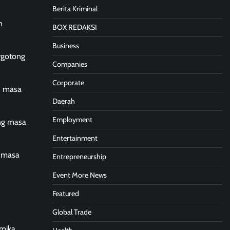
Berita Kriminal
n
BOX REDAKSI
Business
ergotong
Companies
Corporate
h masa
Daerah
Employment
ang masa
Entertainment
t masa
Entrepreneurship
Event More News
Featured
Global Trade
amika