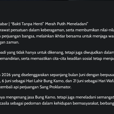
abar | “Bakti Tanpa Henti” Merah Putih Meneladani”
awat persatuan dalam keberagaman, serta membumikan nilai-nila
 perjuangan bangsa, melainkan ikhtiar bersama untuk menjaga wa
ngan zaman.
badi yang tidak hanya untuk dikenang, tetapi juga diwujudkan dala
andirian, serta memastikan cita-cita keadilan sosial tetap menja
n 2026 yang diselenggarakan sepanjang bulan Juni dengan berpus
, 6 Juni sebagai Hari Lahir Bung Karno, dan 21 Juni sebagai Hari Wa
kembali api perjuangan Sang Proklamator.
nya mengenang jasa Bung Karno, tetapi juga meneladani semangat
casila sebagai pedoman dalam kehidupan bermasyarakat, berbang