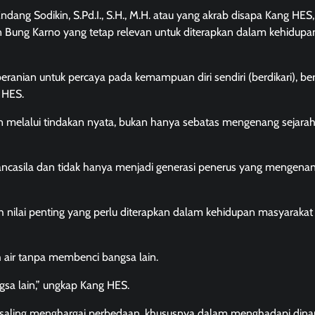
ang Sodikin, S.Pd.I., S.H., M.H. atau yang akrab disapa Kang HES,
n Bung Karno yang tetap relevan untuk diterapkan dalam kehidupa
beranian untuk percaya pada kemampuan diri sendiri (berdikari), b
 HES.
 melalui tindakan nyata, bukan hanya sebatas mengenang sejara
Pancasila dan tidak hanya menjadi generasi penerus yang mengen
nilai penting yang perlu diterapkan dalam kehidupan masyaraka
ah air tanpa membenci bangsa lain.
gsa lain,” ungkap Kang HES.
p saling menghargai perbedaan, khususnya dalam menghadapi din