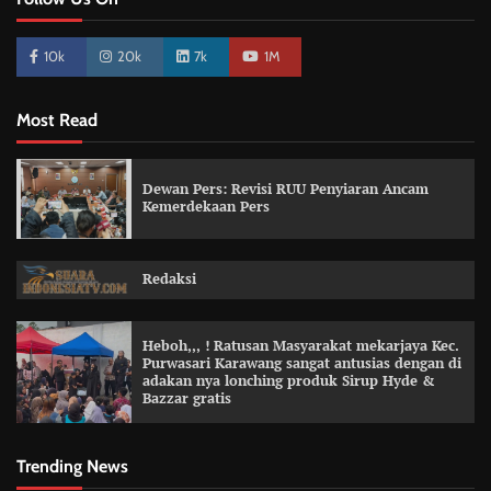
10k
20k
7k
1M
Most Read
Dewan Pers: Revisi RUU Penyiaran Ancam
Kemerdekaan Pers
Redaksi
Heboh,,, ! Ratusan Masyarakat mekarjaya Kec.
Purwasari Karawang sangat antusias dengan di
adakan nya lonching produk Sirup Hyde &
Bazzar gratis
Trending News