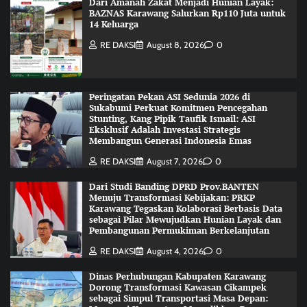
Dari Amanah Zakat Menjadi Hunian Layak:
BAZNAS Karawang Salurkan Rp110 Juta untuk
14 Keluarga
RE DAKSI
August 8, 2026
0
Peringatan Pekan ASI Sedunia 2026 di
Sukabumi Perkuat Komitmen Pencegahan
Stunting, Kang Pipik Taufik Ismail: ASI
Eksklusif Adalah Investasi Strategis
Membangun Generasi Indonesia Emas
RE DAKSI
August 7, 2026
0
Dari Studi Banding DPRD Prov.BANTEN
Menuju Transformasi Kebijakan: PRKP
Karawang Tegaskan Kolaborasi Berbasis Data
sebagai Pilar Mewujudkan Hunian Layak dan
Pembangunan Permukiman Berkelanjutan
RE DAKSI
August 4, 2026
0
Dinas Perhubungan Kabupaten Karawang
Dorong Transformasi Kawasan Cikampek
sebagai Simpul Transportasi Masa Depan: