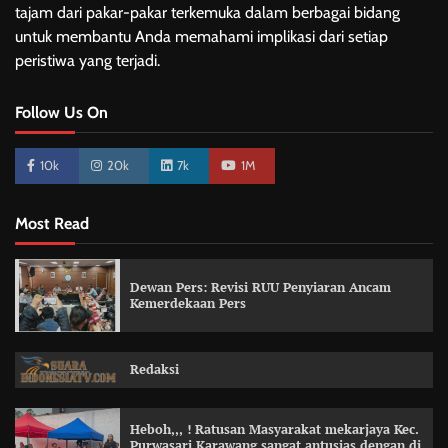
tajam dari pakar-pakar terkemuka dalam berbagai bidang
untuk membantu Anda memahami implikasi dari setiap
peristiwa yang terjadi.
Follow Us On
10k
20k
7k
1M
Most Read
Dewan Pers: Revisi RUU Penyiaran Ancam
Kemerdekaan Pers
Redaksi
Heboh,,, ! Ratusan Masyarakat mekarjaya Kec.
Purwasari Karawang sangat antusias dengan di