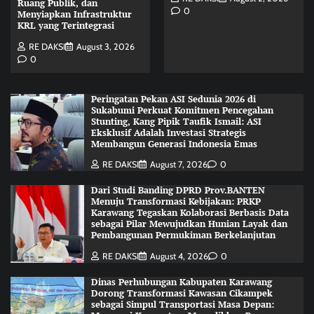
Ruang Publik, dan
0
Menyiapkan Infrastruktur
KRL yang Terintegrasi
RE DAKSI
August 3, 2026
0
Peringatan Pekan ASI Sedunia 2026 di
Sukabumi Perkuat Komitmen Pencegahan
Stunting, Kang Pipik Taufik Ismail: ASI
Eksklusif Adalah Investasi Strategis
Membangun Generasi Indonesia Emas
RE DAKSI
August 7, 2026
0
Dari Studi Banding DPRD Prov.BANTEN
Menuju Transformasi Kebijakan: PRKP
Karawang Tegaskan Kolaborasi Berbasis Data
sebagai Pilar Mewujudkan Hunian Layak dan
Pembangunan Permukiman Berkelanjutan
RE DAKSI
August 4, 2026
0
Dinas Perhubungan Kabupaten Karawang
Dorong Transformasi Kawasan Cikampek
sebagai Simpul Transportasi Masa Depan: