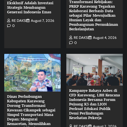
Transformasi Kebijakan:
Eksklusif Adalah Investasi
PRKP Karawang Tegaskan
Strategis Membangun
Kolaborasi Berbasis Data
Generasi Indonesia Emas
sebagai Pilar Mewujudkan
Hunian Layak dan
RE DAKSI
August 7, 2026
Pembangunan Permukiman
0
Berkelanjutan
RE DAKSI
August 4, 2026
0
Kampanye Bahaya Asbes di
CFD Karawang, LBH Kencana
Dinas Perhubungan
Indonesia Bersama Forum
Kabupaten Karawang
Pejuang K3 dan LION
Dorong Transformasi
Perkuat Edukasi Publik
Kawasan Cikampek sebagai
Demi Perlindungan
Simpul Transportasi Masa
Kesehatan Pekerja
Depan: Mengurai
Kemacetan, Memulihkan
RE DAKSI
August 2, 2026