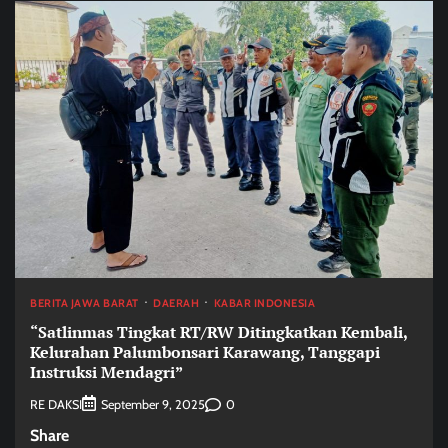
BERITA JAWA BARAT
DAERAH
KABAR INDONESIA
“Satlinmas Tingkat RT/RW Ditingkatkan Kembali,
Kelurahan Palumbonsari Karawang, Tanggapi
Instruksi Mendagri”
RE DAKSI
0
September 9, 2025
Share