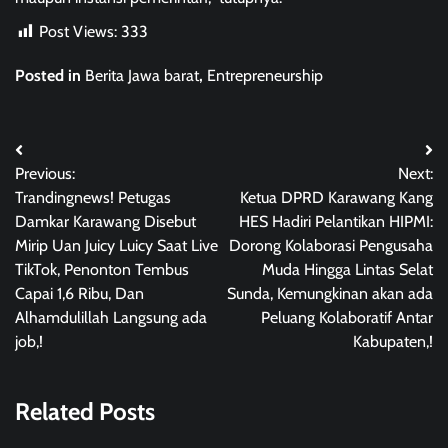
Post Views:
333
Posted in
Berita Jawa barat
,
Entrepreneurship
Post
Previous:
Next:
navigation
Trandingnews! Petugas
Ketua DPRD Karawang Kang
Damkar Karawang Disebut
HES Hadiri Pelantikan HIPMI:
Mirip Uan Juicy Luicy Saat Live
Dorong Kolaborasi Pengusaha
TikTok, Penonton Tembus
Muda Hingga Lintas Selat
Capai 1,6 Ribu, Dan
Sunda, Kemungkinan akan ada
Alhamdulillah Langsung ada
Peluang Kolaboratif Antar
job,!
Kabupaten,!
Related Posts