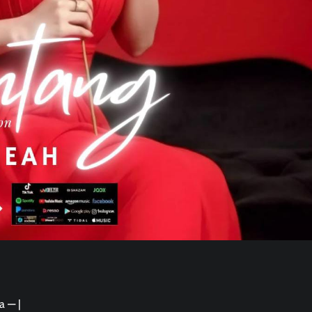
a — |