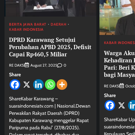
BERITA JAWA BARAT
DAERAH
KABAR INDONESIA
DPRD Karawang Setujui
KABAR INDONES
Perubahan APBD 2025, Defisit
Warga Aku
Capai Rp460,5 Miliar
Kehadiran 
RE DAKSI
0
August 27, 2025
Pari: Beri 
bagi Masya
Share
RE DAKSI
Octob
Share
ShareKabar Karawang –
suaraindonesiatv.com | Nasional.Dewan
Perwakilan Rakyat Daerah (DPRD)
ShareKabar Up
Kabupaten Karawang menggelar Rapat
suaraindonesiat
Paripurna pada Rabu” (27/8/2025).
Kepulauan Serib
Dalam rapat tersebut, dibahas dua