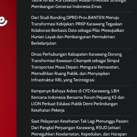
Taufik Ismail: ASI Eksklusif Adalah Investasi Strategis
Membangun Generasi Indonesia Emas
Dari Studi Banding DPRD Prov.BANTEN Menuju
Transformasi Kebijakan: PRKP Karawang Tegaskan
Kolaborasi Berbasis Data sebagai Pilar Mewujudkan
Hunian Layak dan Pembangunan Permukiman
Berkelanjutan
Dinas Perhubungan Kabupaten Karawang Dorong
Transformasi Kawasan Cikampek sebagai Simpul
Transportasi Masa Depan: Mengurai Kemacetan,
Memulihkan Ruang Publik, dan Menyiapkan
Infrastruktur KRL yang Terintegrasi
Kampanye Bahaya Asbes di CFD Karawang, LBH
Kencana Indonesia Bersama Forum Pejuang K3 dan
LION Perkuat Edukasi Publik Demi Perlindungan
Kesehatan Pekerja
Saat Pelayanan Kesehatan Tak Lagi Menunggu Pasien:
Dari Pangkal Perjuangan Karawang, RSUD Jatisari
Meneguhkan Keselamatan, Kepedulian, dan Harapan