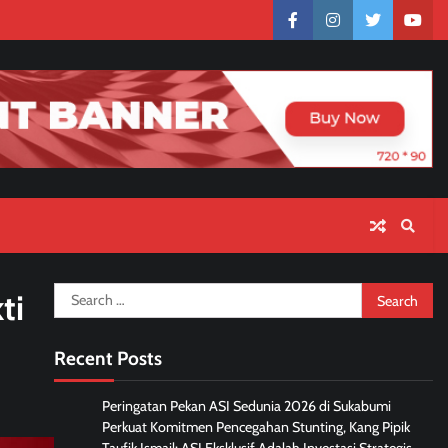
facebook
instagram
twitter
yout
Search
ti
for:
Recent Posts
Peringatan Pekan ASI Sedunia 2026 di Sukabumi
Perkuat Komitmen Pencegahan Stunting, Kang Pipik