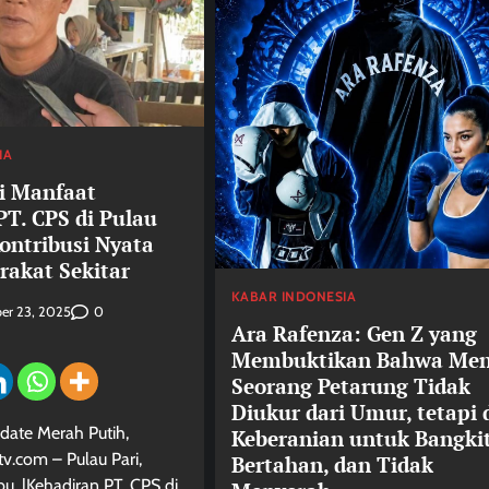
IA
i Manfaat
PT. CPS di Pulau
Kontribusi Nyata
rakat Sekitar
KABAR INDONESIA
0
er 23, 2025
Ara Rafenza: Gen Z yang
Membuktikan Bahwa Men
Seorang Petarung Tidak
Diukur dari Umur, tetapi 
date Merah Putih,
Keberanian untuk Bangkit
v.com – Pulau Pari,
Bertahan, dan Tidak
u. |Kehadiran PT. CPS di