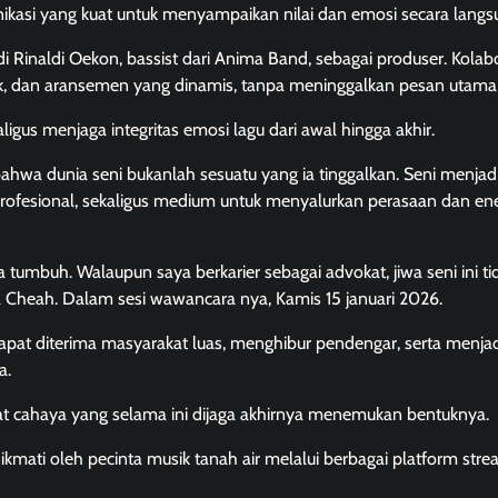
ikasi yang kuat untuk menyampaikan nilai dan emosi secara langs
Rinaldi Oekon, bassist dari Anima Band, sebagai produser. Kolabor
ik, dan aransemen yang dinamis, tanpa meninggalkan pesan utama 
gus menjaga integritas emosi lagu dari awal hingga akhir.
bahwa dunia seni bukanlah sesuatu yang ia tinggalkan. Seni menjad
ofesional, sekaligus medium untuk menyalurkan perasaan dan ene
 tumbuh. Walaupun saya berkarier sebagai advokat, jiwa seni ini ti
la Cheah. Dalam sesi wawancara nya, Kamis 15 januari 2026.
i dapat diterima masyarakat luas, menghibur pendengar, serta menja
a.
at cahaya yang selama ini dijaga akhirnya menemukan bentuknya.
inikmati oleh pecinta musik tanah air melalui berbagai platform str