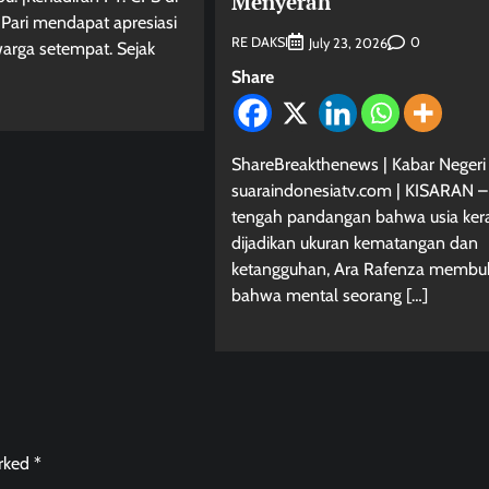
Menyerah
Pari mendapat apresiasi
RE DAKSI
0
July 23, 2026
warga setempat. Sejak
Share
ShareBreakthenews | Kabar Negeri 
suaraindonesiatv.com | KISARAN –
tengah pandangan bahwa usia ker
dijadikan ukuran kematangan dan
ketangguhan, Ara Rafenza membuk
bahwa mental seorang […]
arked
*
Berita Jawa Barat
Daerah
Kabar Indonesia