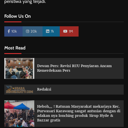
peristiwa yang terjadi.
Follow Us On
10k
20k
7k
1M
Most Read
Dewan Pers: Revisi RUU Penyiaran Ancam
Kemerdekaan Pers
Redaksi
Heboh,,, ! Ratusan Masyarakat mekarjaya Kec.
Purwasari Karawang sangat antusias dengan di
adakan nya lonching produk Sirup Hyde &
Bazzar gratis