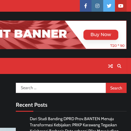
facebook
instagram
twitter
yout
Search
for:
Recent Posts
Dari Studi Banding DPRD Prov.BANTEN Menuju
Transformasi Kebijakan: PRKP Karawang Tegaskan