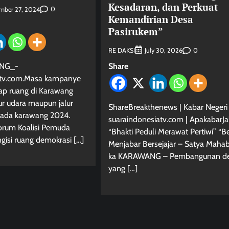
Kesadaran, dan Perkuat
0
mber 27, 2024
Kemandirian Desa
Pasirukem”
RE DAKSI
0
July 30, 2026
NG_-
Share
atv.com.Masa kampanye
ap ruang di Karawang
lur udara maupun jalur
ShareBreakthenews | Kabar Negeri 
lkada karawang 2024.
suaraindonesiatv.com | ApakabarJa
um Koalisi Pemuda
“Bhakti Peduli Merawat Pertiwi” “Be
isi ruang demokrasi […]
Menjabar Bersejajar – Satya Mahab
ka KARAWANG – Pembangunan d
yang […]