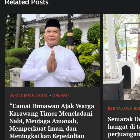
Related Posts
BERITA JAWA BARAT
DAERAH
“Camat Bunawan Ajak Warga
BERITA JAWA BA
Karawang Timur Meneladani
Semarak De
Nabi, Menjaga Amanah,
hangat di 
Memperkuat Iman, dan
perjuangan
Meningkatkan Kepedulian