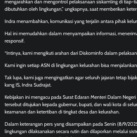
mengarahkan dan mengontrol pelaksanaan siskamling di tiap-tiap
dibutuhkan oleh lingkungan,” ungkapnya, saat memberikan keter
Indra menambahkan, komunikasi yang terjalin antara pihak kel
Hal ini memudahkan dalam menyampaikan informasi, menerima la
responsif.
“Intinya, kami mengikuti arahan dari Diskominfo dalam pelaksana
Kami ingin setiap ASN di lingkungan kelurahan bisa menjalanka
Tak lupa, kami juga mengingatkan agar seluruh jajaran tetap bi
kang IS, Indra Sudrajat.
Kebijakan ini mengacu pada Surat Edaran Menteri Dalam Negeri
tersebut ditujukan kepada gubernur, bupati, dan wali kota di 
keamanan dan ketertiban di tingkat desa dan kelurahan.
Dalam keterangan pers yang disampaikan pada Senin (8/9/20
lingkungan dilaksanakan secara rutin dan dilaporkan melalui si