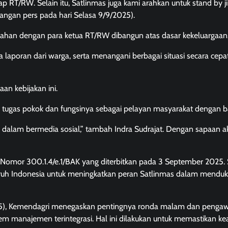
 RT/RW. Selain itu, Satlinmas juga kami arahkan untuk stand by j
angan pers pada hari Selasa 9/9/2025).
urahan dengan para ketua RT/RW dibangun atas dasar kekeluargaan
poran dari warga, serta menangani berbagai situasi secara cepa
an kebijakan ini.
n tugas pokok dan fungsinya sebagai pelayan masyarakat dengan ba
jak dalam bermedia sosial,” tambah Indra Sudrajat. Dengan sapaan 
 Nomor 300.1.4/e.1/BAK yang diterbitkan pada 3 September 2025. 
seluruh Indonesia untuk meningkatkan peran Satlinmas dalam mendu
25), Kemendagri menegaskan pentingnya ronda malam dan penga
stem manajemen terintegrasi. Hal ini dilakukan untuk memastikan 