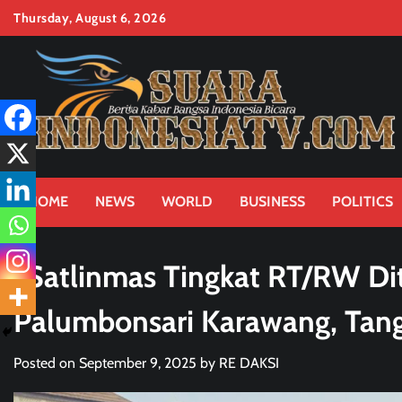
Skip
Thursday, August 6, 2026
to
content
HOME
NEWS
WORLD
BUSINESS
POLITICS
“Satlinmas Tingkat RT/RW Di
Palumbonsari Karawang, Tang
Posted on
September 9, 2025
by
RE DAKSI