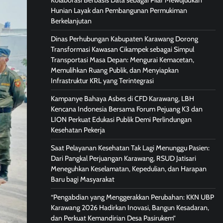
Kolaborasi Berbasis Data sebagai Pilar Mewujudkan
Hunian Layak dan Pembangunan Permukiman
Berkelanjutan
Dinas Perhubungan Kabupaten Karawang Dorong
Transformasi Kawasan Cikampek sebagai Simpul
Transportasi Masa Depan: Mengurai Kemacetan,
Memulihkan Ruang Publik, dan Menyiapkan
Infrastruktur KRL yang Terintegrasi
Kampanye Bahaya Asbes di CFD Karawang, LBH
Kencana Indonesia Bersama Forum Pejuang K3 dan
LION Perkuat Edukasi Publik Demi Perlindungan
Kesehatan Pekerja
Saat Pelayanan Kesehatan Tak Lagi Menunggu Pasien:
Dari Pangkal Perjuangan Karawang, RSUD Jatisari
Meneguhkan Keselamatan, Kepedulian, dan Harapan
Baru bagi Masyarakat
“Pengabdian yang Menggerakkan Perubahan: KKN UBP
Karawang 2026 Hadirkan Inovasi, Bangun Kesadaran,
dan Perkuat Kemandirian Desa Pasirukem”