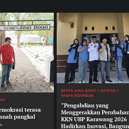
BERITA JAWA BARAT
DAERAH
KABAR INDONESIA
RAT
“Pengabdian yang
mokrasi terasa
Menggerakkan Perubahan
tanah pangkal
KKN UBP Karawang 2026
.
Hadirkan Inovasi, Bangun