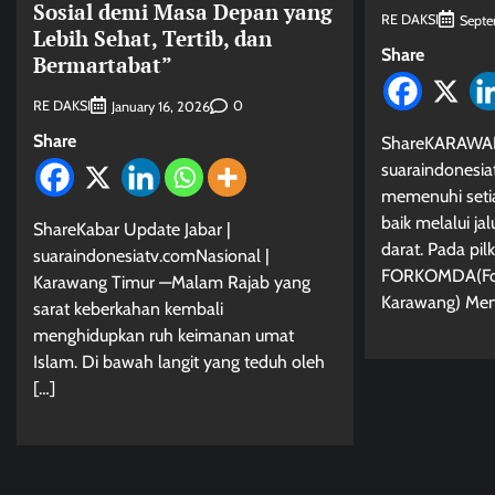
Sosial demi Masa Depan yang
RE DAKSI
Septe
Lebih Sehat, Tertib, dan
Share
Bermartabat”
RE DAKSI
0
January 16, 2026
Share
ShareKARAWA
suaraindonesi
memenuhi seti
baik melalui ja
ShareKabar Update Jabar |
darat. Pada pi
suaraindonesiatv.comNasional |
FORKOMDA(For
Karawang Timur —Malam Rajab yang
Karawang) Meng
sarat keberkahan kembali
menghidupkan ruh keimanan umat
Islam. Di bawah langit yang teduh oleh
[…]