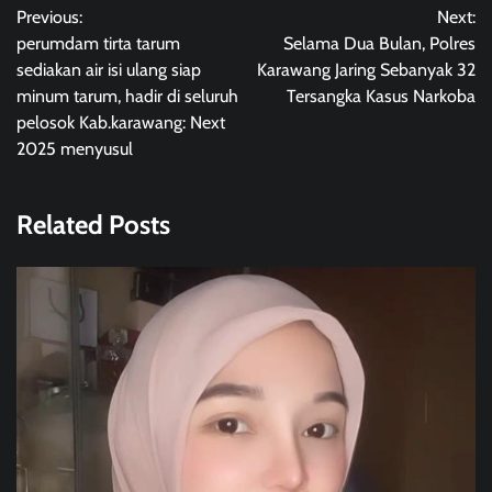
Previous:
Next:
navigation
perumdam tirta tarum
Selama Dua Bulan, Polres
sediakan air isi ulang siap
Karawang Jaring Sebanyak 32
minum tarum, hadir di seluruh
Tersangka Kasus Narkoba
pelosok Kab.karawang: Next
2025 menyusul
Related Posts