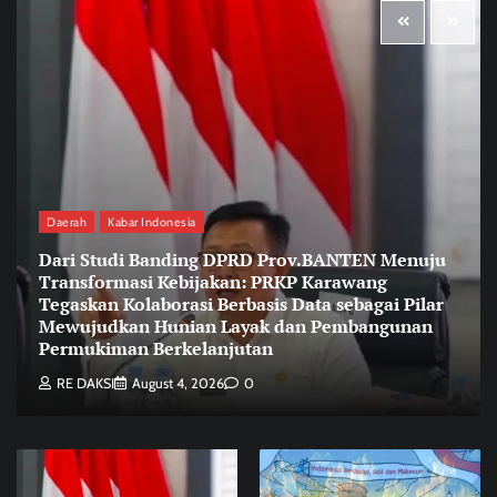
Daerah
Kabar Indonesia
Dari Studi Banding DPRD Prov.BANTEN Menuju
Transformasi Kebijakan: PRKP Karawang
Tegaskan Kolaborasi Berbasis Data sebagai Pilar
Mewujudkan Hunian Layak dan Pembangunan
Permukiman Berkelanjutan
RE DAKSI
August 4, 2026
0