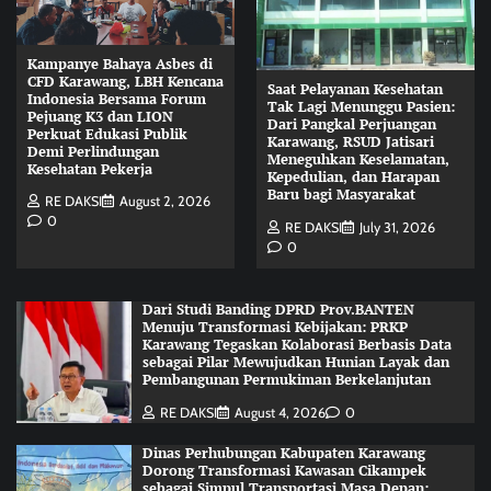
Kampanye Bahaya Asbes di
CFD Karawang, LBH Kencana
Saat Pelayanan Kesehatan
Indonesia Bersama Forum
Tak Lagi Menunggu Pasien:
Pejuang K3 dan LION
Dari Pangkal Perjuangan
Perkuat Edukasi Publik
Karawang, RSUD Jatisari
Demi Perlindungan
Meneguhkan Keselamatan,
Kesehatan Pekerja
Kepedulian, dan Harapan
Baru bagi Masyarakat
RE DAKSI
August 2, 2026
0
RE DAKSI
July 31, 2026
0
Dari Studi Banding DPRD Prov.BANTEN
Menuju Transformasi Kebijakan: PRKP
Karawang Tegaskan Kolaborasi Berbasis Data
sebagai Pilar Mewujudkan Hunian Layak dan
Pembangunan Permukiman Berkelanjutan
RE DAKSI
August 4, 2026
0
Dinas Perhubungan Kabupaten Karawang
Dorong Transformasi Kawasan Cikampek
sebagai Simpul Transportasi Masa Depan: