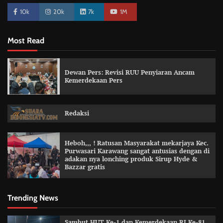
10k
20k
7k
1M
Most Read
Dewan Pers: Revisi RUU Penyiaran Ancam
Kemerdekaan Pers
Redaksi
Heboh,,, ! Ratusan Masyarakat mekarjaya Kec.
Purwasari Karawang sangat antusias dengan di
adakan nya lonching produk Sirup Hyde &
Bazzar gratis
Trending News
Sambut HUT Ke-1 dan Kemerdekaan RI Ke-81,