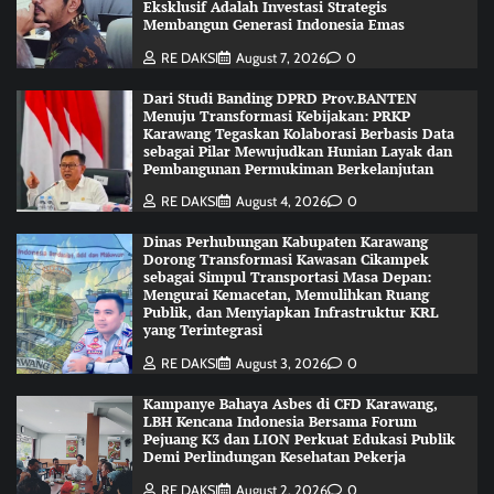
Eksklusif Adalah Investasi Strategis
Membangun Generasi Indonesia Emas
RE DAKSI
August 7, 2026
0
Dari Studi Banding DPRD Prov.BANTEN
Menuju Transformasi Kebijakan: PRKP
Karawang Tegaskan Kolaborasi Berbasis Data
sebagai Pilar Mewujudkan Hunian Layak dan
Pembangunan Permukiman Berkelanjutan
RE DAKSI
August 4, 2026
0
Dinas Perhubungan Kabupaten Karawang
Dorong Transformasi Kawasan Cikampek
sebagai Simpul Transportasi Masa Depan:
Mengurai Kemacetan, Memulihkan Ruang
Publik, dan Menyiapkan Infrastruktur KRL
yang Terintegrasi
RE DAKSI
August 3, 2026
0
Kampanye Bahaya Asbes di CFD Karawang,
LBH Kencana Indonesia Bersama Forum
Pejuang K3 dan LION Perkuat Edukasi Publik
Demi Perlindungan Kesehatan Pekerja
RE DAKSI
August 2, 2026
0