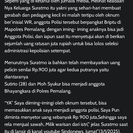
Seperti yang di ketahui oleh Jurnalis media, Melihat Keadaan
Nya Keluarga Suratmo itu yakni yang sehari-hari membuat
gerabah dan pedagang kecil ini malah tertipu oleh oknum
ber’inisial WR, anggota Polisi tersebut berpangkat Briptu di
Mapolres Pemalang, dengan iming- iming anaknya bisa jadi
Anggota Polisi, dan iapun saat itu menyetujui akan di berikan
sejumlah uang ratusan juta rupiah untuk bisa lolos seleksi
administrasi kepolisian setempat.
Menurutnya Suratmo ia bahkan telah membayarkan uang
pelicin senilai Rp.900 juta agar kedua putranya yaitu
diantaranya
Sutirto (28) dan Moh Syukur bisa menjadi anggota
Bhayangkara di Polres Pemalang.
“YA” Saya diiming-imingi oleh oknum tersebut, bisa
memasukkan anak saya menjadi anggota polisi, Saya Pun
diminta menyetor uang sebanyak Rp 900 juta,Sehingga saya
rela menjual sawah, Milik warisan dari istri,” jelas Suratmo saat
itu di lansir di kanal youtube Sindonews, Jumat”(3/1/2025).