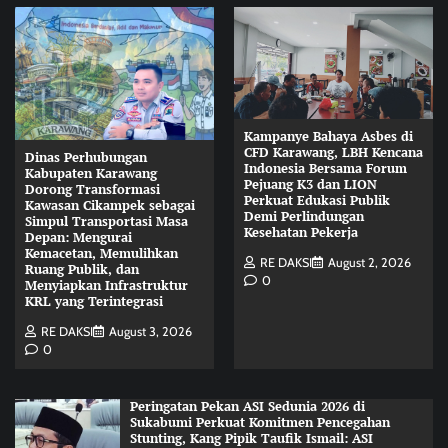
Kampanye Bahaya Asbes di
CFD Karawang, LBH Kencana
Dinas Perhubungan
Indonesia Bersama Forum
Kabupaten Karawang
Pejuang K3 dan LION
Dorong Transformasi
Perkuat Edukasi Publik
Kawasan Cikampek sebagai
Demi Perlindungan
Simpul Transportasi Masa
Kesehatan Pekerja
Depan: Mengurai
Kemacetan, Memulihkan
RE DAKSI
August 2, 2026
Ruang Publik, dan
0
Menyiapkan Infrastruktur
KRL yang Terintegrasi
RE DAKSI
August 3, 2026
0
Peringatan Pekan ASI Sedunia 2026 di
Sukabumi Perkuat Komitmen Pencegahan
Stunting, Kang Pipik Taufik Ismail: ASI