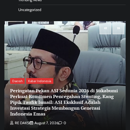
Uncategorized
Daerah
Kabar Indonesia
Peringatan Pekan ASI Sedunia 2026 di Sukabumi
Perkuat Komitmen Pencegahan Stunting, Kang
Pipik Taufik Ismail: ASI Eksklusif Adalah
Investasi Strategis Membangun Generasi
Indonesia Emas
RE DAKSI
August 7, 2026
0