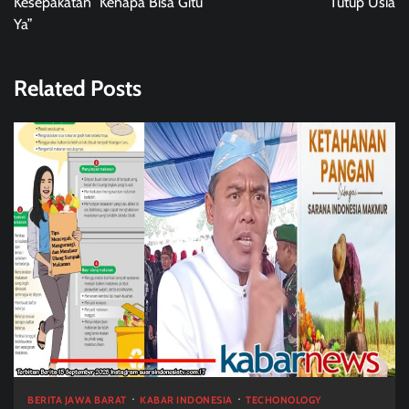
Kesepakatan” Kenapa Bisa Gitu
Tutup Usia
Ya”
Related Posts
BERITA JAWA BARAT
KABAR INDONESIA
TECHONOLOGY