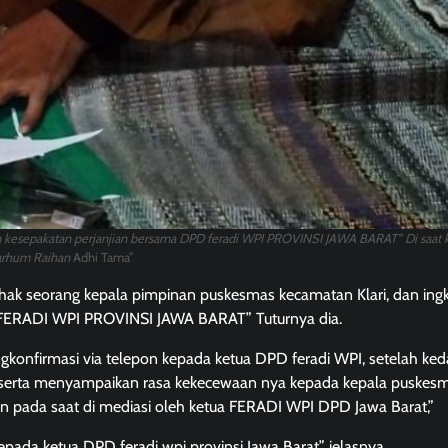
 kesepakatan perjanjian bersama DPD feradi WPI PROVINSI JAWA BARAT” Di saat 
rhum Raihan
Adhi Tama”
ihak seorang kepala pimpinan puskesmas kecamatan Klari, dan ing
tor FERADI WPI PROVINSI JAWA BARAT” Tuturnya dia.
gkonfirmasi via telepon kepada ketua DPD feradi WPI, setelah ke
, serta menyampaikan rasa kekecewaan nya kepada kepala puskes
pkan pada saat di mediasi oleh ketua FERADI WPI DPD Jawa Barat,”
da ketua DPD feradi wpi provinsi Jawa Barat” jelasnya.