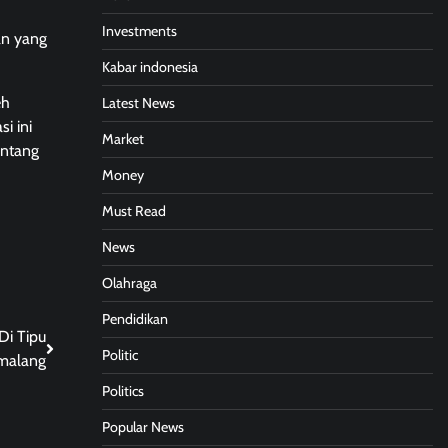
Investments
an yang
Kabar indonesia
eh
Latest News
i ini
Market
entang
Money
Must Read
News
Olahraga
Pendidikan
Di Tipu
Politic
emalang
Politics
Popular News