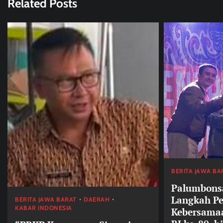
Related Posts
BERITA JAWA BA
Palumbons
Langkah P
BERITA JAWA BARAT
DAERAH
KABAR INDONESIA
Kebersama