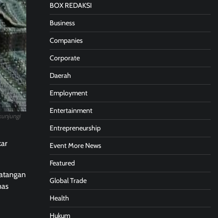
BOX REDAKSI
Business
Companies
Corporate
Daerah
Employment
Entertainment
kunjungi
Entrepreneurship
kar
Event More News
Featured
datangan
Global Trade
mas
Health
Hukum