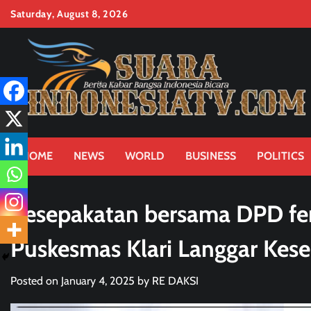
Skip
Saturday, August 8, 2026
to
content
HOME
NEWS
WORLD
BUSINESS
POLITICS
Kesepakatan bersama DPD fera
Puskesmas Klari Langgar Kese
Posted on
January 4, 2025
by
RE DAKSI