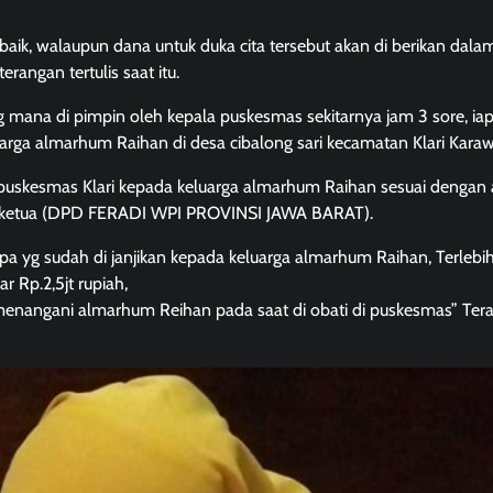
baik, walaupun dana untuk duka cita tersebut akan di berikan dal
angan tertulis saat itu.
ana di pimpin oleh kepala puskesmas sekitarnya jam 3 sore, ia
ga almarhum Raihan di desa cibalong sari kecamatan Klari Kara
puskesmas Klari kepada keluarga almarhum Raihan sesuai dengan
leh ketua (DPD FERADI WPI PROVINSI JAWA BARAT).
 yg sudah di janjikan kepada keluarga almarhum Raihan, Terlebi
 Rp.2,5jt rupiah,
g menangani almarhum Reihan pada saat di obati di puskesmas” Te