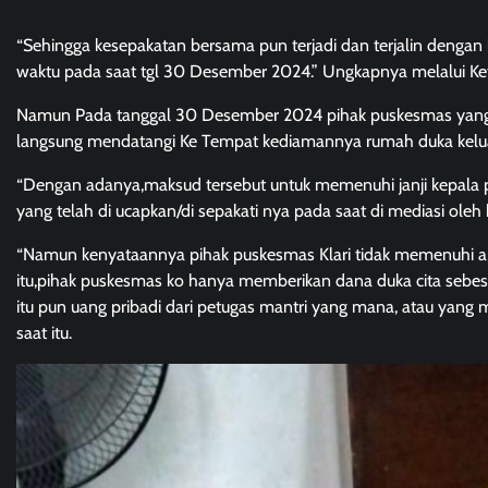
“Sehingga kesepakatan bersama pun terjadi dan terjalin dengan 
waktu pada saat tgl 30 Desember 2024.” Ungkapnya melalui Keter
Namun Pada tanggal 30 Desember 2024 pihak puskesmas yang m
langsung mendatangi Ke Tempat kediamannya rumah duka keluar
“Dengan adanya,maksud tersebut untuk memenuhi janji kepala 
yang telah di ucapkan/di sepakati nya pada saat di mediasi o
“Namun kenyataannya pihak puskesmas Klari tidak memenuhi apa
itu,pihak puskesmas ko hanya memberikan dana duka cita sebesar
itu pun uang pribadi dari petugas mantri yang mana, atau yan
saat itu.