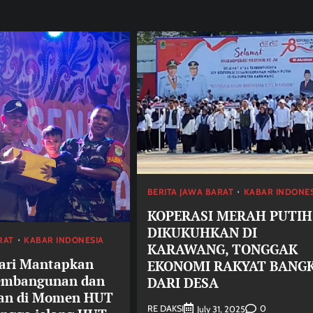
BERITA JAWA BARAT
KABAR INDONE
KOPERASI MERAH PUTIH
DIKUKUHKAN DI
RAT
KABAR INDONESIA
KARAWANG, TONGGAK
ari Mantapkan
EKONOMI RAKYAT BANG
embangunan dan
DARI DESA
Berita Jawa Barat
Daerah
Kabar Indonesia
an di Momen HUT
RE DAKSI
0
July 31, 2025