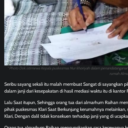
“
Photo Dok.istimewa Kepala puskesmas Nur khoriyah dalam penandatanganan
rumah Alma
Seribu sayang sekali itu malah membuat Sangat di sayangkan p
dalam janji dari kesepakatan di hasil mediasi waktu itu di kan
Lalu Saat itupun, Sehingga orang tua dari almarhum Raihan men
pihak puskesmas Klari Saat Berkunjung kerumahnya melainkan
Klari, Dengan dalil tidak konsekuen terhadap janji yang di uca
Orang tua almarhum Raihan mengungkapkan rasa kecewanya kepa