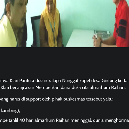
n raya Klari Pantura dusun kalapa Nunggal kopel desa Gintung kerta
lari berjanji akan Memberikan dana duka cita almarhum Raihan.
ng harus di support oleh pihak puskesmas tersebut yaitu:
a kambing),
mpe tahlil 40 hari almarhum Raihan meninggal, dunia menghormat