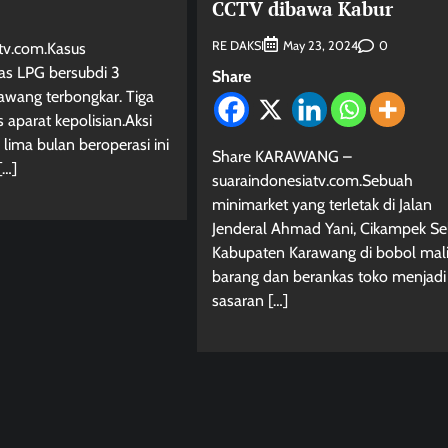
CCTV dibawa Kabur
RE DAKSI
0
May 23, 2024
tv.com.Kasus
as LPG bersubdi 3
Share
rawang terbongkar. Tiga
s aparat kepolisian.Aksi
lima bulan beroperasi ini
Share KARAWANG –
[…]
suaraindonesiatv.com.Sebuah
minimarket yang terletak di Jalan
Jenderal Ahmad Yani, Cikampek Se
Kabupaten Karawang di bobol mal
barang dan berankas toko menjadi
sasaran […]