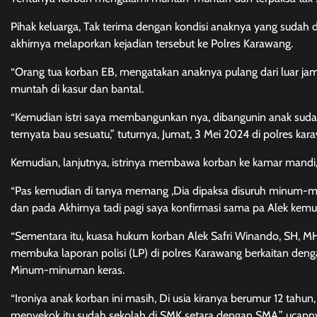
Pihak keluarga, Tak terima dengan kondisi anaknya yang sudah 
akhirnya melaporkan kejadian tersebut ke Polres Karawang.
“Orang tua korban EB, mengatakan anaknya pulang dari luar ja
muntah di kasur dan bantal.
“Kemudian istri saya membangunkan nya, dibangunin anak sudah
ternyata bau sesuatu,” tuturnya, Jumat, 3 Mei 2024 di polres kara
Kemudian, lanjutnya, istrinya membawa korban ke kamar mandi, s
“Pas kemudian di tanya memang ,Dia dipaksa disuruh minum-minu
dan pada Akhirnya tadi pagi saya konfirmasi sama pa Alek kemu
“Sementara itu, kuasa hukum korban Alek Safri Winando, SH,
membuka laporan polisi (LP) di polres Karawang berkaitan den
Minum-minuman keras.
“Ironiya anak korban ini masih, Di usia kiranya berumur 12 tah
menyekok itu sudah sekolah di SMK setara dengan SMA,” ucapn