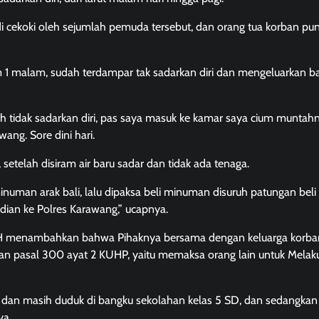
di cekoki oleh sejumlah pemuda tersebut, dan orang tua korban pu
m 1 malam, sudah terdampar tak sadarkan diri dan mengeluarkan b
 tidak sadarkan diri, pas saya masuk ke kamar saya cium muntah
wang. Sore dini hari.
etelah disiram air baru sadar dan tidak ada tenaga.
man arak bali, lalu dipaksa beli minuman disuruh patungan beli 
dian ke Polres Karawang,” ucapnya.
 MH menambahkan bahwa Pihaknya bersama dengan keluarga korba
gan pasal 300 ayat 2 KUHP, yaitu memaksa orang lain untuk Melak
un, dan masih duduk di bangku sekolahan kelas 5 SD, dan sedangka
ya.