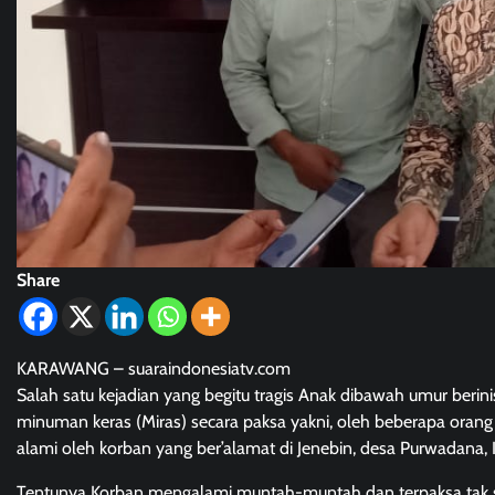
Share
KARAWANG – suaraindonesiatv.com
Salah satu kejadian yang begitu tragis Anak dibawah umur berin
minuman keras (Miras) secara paksa yakni, oleh beberapa orang
alami oleh korban yang ber’alamat di Jenebin, desa Purwadana
Tentunya Korban mengalami muntah-muntah dan terpaksa tak sada