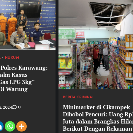
L
HUKUM
 Polres Karawang:
laku Kasus
Gas LPG 3kg”
 Di Warung
BERITA KRIMINAL
Minimarket di Cikampek
0
6, 2024
Dibobol Pencuri: Uang Rp
Juta dalam Brangkas Hil
Berikut Dengan Rekaman