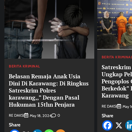
BERITA KRIMINA
Satreskrim
BERITA KRIMINAL
Ungkap Pe
Belasan Remaja Anak Usia
Pengoplos 
Dini Di Karawang: Di Ringkus
Berkedok”
Satreskrim Polres
Karawang
karawang,,” Dengan Pasal
Hukuman 15thn Penjara
RE DAKSI
May 1
Share
RE DAKSI
0
May 18, 2024
Share