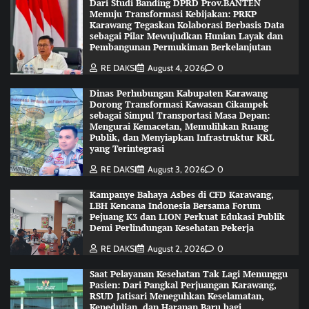
Dari Studi Banding DPRD Prov.BANTEN
Menuju Transformasi Kebijakan: PRKP
Karawang Tegaskan Kolaborasi Berbasis Data
sebagai Pilar Mewujudkan Hunian Layak dan
Pembangunan Permukiman Berkelanjutan
RE DAKSI
August 4, 2026
0
Dinas Perhubungan Kabupaten Karawang
Dorong Transformasi Kawasan Cikampek
sebagai Simpul Transportasi Masa Depan:
Mengurai Kemacetan, Memulihkan Ruang
Publik, dan Menyiapkan Infrastruktur KRL
yang Terintegrasi
RE DAKSI
August 3, 2026
0
Kampanye Bahaya Asbes di CFD Karawang,
LBH Kencana Indonesia Bersama Forum
Pejuang K3 dan LION Perkuat Edukasi Publik
Demi Perlindungan Kesehatan Pekerja
RE DAKSI
August 2, 2026
0
Saat Pelayanan Kesehatan Tak Lagi Menunggu
Pasien: Dari Pangkal Perjuangan Karawang,
RSUD Jatisari Meneguhkan Keselamatan,
Kepedulian, dan Harapan Baru bagi