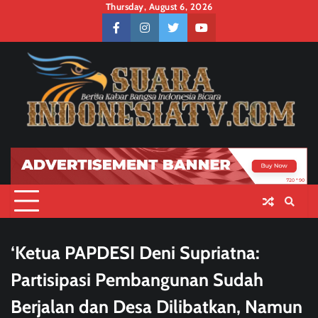
Skip
Thursday, August 6, 2026
to
facebook
instagram
twitter
youtube
content
‘Ketua PAPDESI Deni Supriatna:
Partisipasi Pembangunan Sudah
Berjalan dan Desa Dilibatkan, Namun