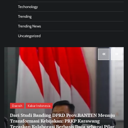
Techonology
Trending
Trending News
Uncategorized
Daerah
Kabar Indonesia
Dari Studi Banding DPRD Prov.BANTEN Menuju
Transformasi Kebijakan: PRKP Karawang
Tegaskan Kolaborasi Berbasis Data sebagai Pilar