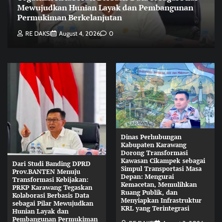
Mewujudkan Hunian Layak dan Pembangunan
Permukiman Berkelanjutan
RE DAKSI
August 4, 2026
0
Dinas Perhubungan
Kabupaten Karawang
Dorong Transformasi
Kawasan Cikampek sebagai
Dari Studi Banding DPRD
Simpul Transportasi Masa
Prov.BANTEN Menuju
Depan: Mengurai
Transformasi Kebijakan:
Kemacetan, Memulihkan
PRKP Karawang Tegaskan
Ruang Publik, dan
Kolaborasi Berbasis Data
Menyiapkan Infrastruktur
sebagai Pilar Mewujudkan
KRL yang Terintegrasi
Hunian Layak dan
Pembangunan Permukiman