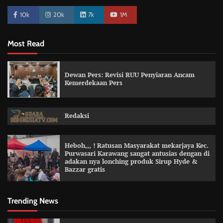
10k
20k
7k
1M
Most Read
Dewan Pers: Revisi RUU Penyiaran Ancam
Kemerdekaan Pers
Redaksi
Heboh,,, ! Ratusan Masyarakat mekarjaya Kec.
Purwasari Karawang sangat antusias dengan di
adakan nya lonching produk Sirup Hyde &
Bazzar gratis
Trending News