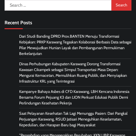
Search
for:
Recent Posts
Dari Studi Banding DPRD Prov.BANTEN Menuju Transformasi
Kebijakan: PRKP Karawang Tegaskan Kolaborasi Berbasis Data sebagai
Pilar Mewujudkan Hunian Layak dan Pembangunan Permukiman
Berkelanjutan
Dinas Perhubungan Kabupaten Karawang Dorong Transformasi
Kawasan Cikampek sebagai Simpul Transportasi Masa Depan:
Mengurai Kemacetan, Memulihkan Ruang Publik, dan Menyiapkan
Infrastruktur KRL yang Terintegrasi
Kampanye Bahaya Asbes di CFD Karawang, LBH Kencana Indonesia
Bersama Forum Pejuang K3 dan LION Perkuat Edukasi Publik Demi
Perlindungan Kesehatan Pekerja
Saat Pelayanan Kesehatan Tak Lagi Menunggu Pasien: Dari Pangkal
Perjuangan Karawang, RSUD Jatisari Meneguhkan Keselamatan,
Kepedulian, dan Harapan Baru bagi Masyarakat
“Pengabdian yang Menggerakkan Perubahan: KKN UBP Karawang