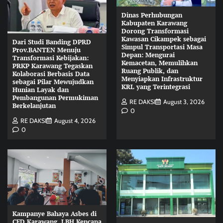
Dinas Perhubungan
Kabupaten Karawang
Dorong Transformasi
Kawasan Cikampek sebagai
Dari Studi Banding DPRD
Simpul Transportasi Masa
Prov.BANTEN Menuju
Depan: Mengurai
Transformasi Kebijakan:
Kemacetan, Memulihkan
PRKP Karawang Tegaskan
Ruang Publik, dan
Kolaborasi Berbasis Data
Menyiapkan Infrastruktur
sebagai Pilar Mewujudkan
KRL yang Terintegrasi
Hunian Layak dan
Pembangunan Permukiman
RE DAKSI
August 3, 2026
Berkelanjutan
0
RE DAKSI
August 4, 2026
0
Kampanye Bahaya Asbes di
CFD Karawang, LBH Kencana