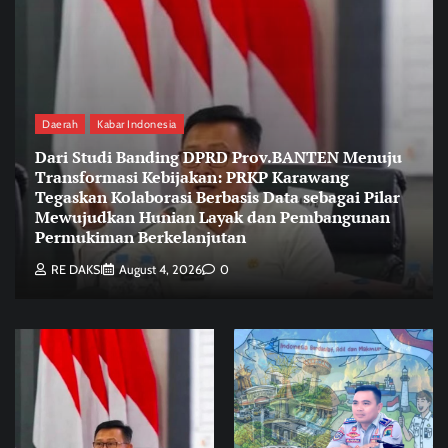
Daerah
Kabar Indonesia
Dari Studi Banding DPRD Prov.BANTEN Menuju
Transformasi Kebijakan: PRKP Karawang
Tegaskan Kolaborasi Berbasis Data sebagai Pilar
Mewujudkan Hunian Layak dan Pembangunan
Permukiman Berkelanjutan
RE DAKSI
August 4, 2026
0