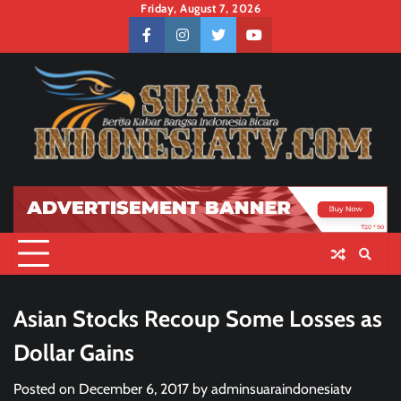
Skip
Friday, August 7, 2026
to
facebook
instagram
twitter
youtube
content
Asian Stocks Recoup Some Losses as
Dollar Gains
Posted on
December 6, 2017
by
adminsuaraindonesiatv