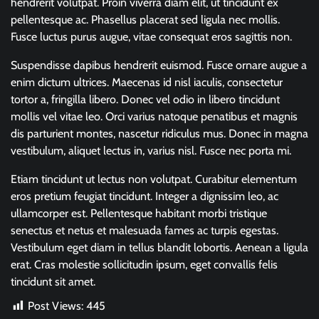
hendrerit volutpat. Proin viverra diam elit, ut tincidunt ex
pellentesque ac. Phasellus placerat sed ligula nec mollis.
Fusce luctus purus augue, vitae consequat eros sagittis non.
Suspendisse dapibus hendrerit euismod. Fusce ornare augue a
enim dictum ultrices. Maecenas id nisl iaculis, consectetur
tortor a, fringilla libero. Donec vel odio in libero tincidunt
mollis vel vitae leo. Orci varius natoque penatibus et magnis
dis parturient montes, nascetur ridiculus mus. Donec in magna
vestibulum, aliquet lectus in, varius nisl. Fusce nec porta mi.
Etiam tincidunt ut lectus non volutpat. Curabitur elementum
eros pretium feugiat tincidunt. Integer a dignissim leo, ac
ullamcorper est. Pellentesque habitant morbi tristique
senectus et netus et malesuada fames ac turpis egestas.
Vestibulum eget diam in tellus blandit lobortis. Aenean a ligula
erat. Cras molestie sollicitudin ipsum, eget convallis felis
tincidunt sit amet.
Post Views:
445