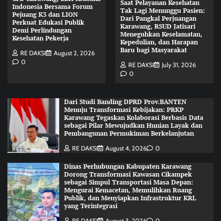
Saat Pelayanan Kesehatan
Indonesia Bersama Forum
Tak Lagi Menunggu Pasien:
Pejuang K3 dan LION
Dari Pangkal Perjuangan
Perkuat Edukasi Publik
Karawang, RSUD Jatisari
Demi Perlindungan
Meneguhkan Keselamatan,
Kesehatan Pekerja
Kepedulian, dan Harapan
Baru bagi Masyarakat
RE DAKSI
August 2, 2026
0
RE DAKSI
July 31, 2026
0
Dari Studi Banding DPRD Prov.BANTEN
Menuju Transformasi Kebijakan: PRKP
Karawang Tegaskan Kolaborasi Berbasis Data
sebagai Pilar Mewujudkan Hunian Layak dan
Pembangunan Permukiman Berkelanjutan
RE DAKSI
August 4, 2026
0
Dinas Perhubungan Kabupaten Karawang
Dorong Transformasi Kawasan Cikampek
sebagai Simpul Transportasi Masa Depan:
Mengurai Kemacetan, Memulihkan Ruang
Publik, dan Menyiapkan Infrastruktur KRL
yang Terintegrasi
RE DAKSI
August 3, 2026
0