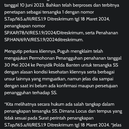
tanggal 10 Juni 2023. Bahkan telah berproses dan terbitnya
penetapan sebagai tersangka 1 dengan nomor
S.Tap/165.a/III/RES.1.9 Ditreskrimum tgl 18 Maret 2024,
penangkapan nomor
SP.KAP/78/V/RES.1.9/2024/Ditreskrimum, serta Penahanan
SP.HAN/69/V/RES.1.9/2024ditreskrimum.
Mengutip perkara kliennya, Puguh mengklaim telah
mengajukan Permohonan Penangguhan penahanan tanggal
30 Mei 2024 ke Penyidik Polda Banten untuk tersangka SS
dengan alasan kondisi kesehatan kliennya serta berbagai
unsur lainnya yang mrnguatkan, namun jelas dia sampai
dengan saat ini belum ada konfirmasi maupun persetujuan
penangguhan terhadap SS.
“Kita melihatnya secara hukum ada salah tangkap dalam
penangkapan tersangka SS. Dimana Locus dan tempus yang
tidak sesuai pada Surat perintah penangkapan
S.Tap/165.a/III/RES.1.9 Ditreskrimum tgl 18 Maret 2024. “Jelas