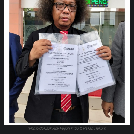
“Photo dok.spk Adv Puguh kribo & Rekan Hukum”