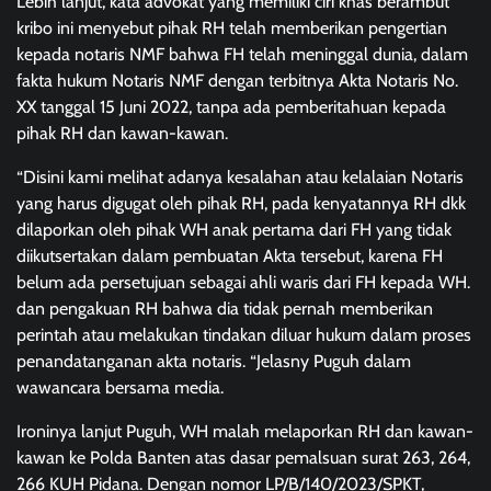
Lebih lanjut, kata advokat yang memiliki ciri khas berambut
kribo ini menyebut pihak RH telah memberikan pengertian
kepada notaris NMF bahwa FH telah meninggal dunia, dalam
fakta hukum Notaris NMF dengan terbitnya Akta Notaris No.
XX tanggal 15 Juni 2022, tanpa ada pemberitahuan kepada
pihak RH dan kawan-kawan.
“Disini kami melihat adanya kesalahan atau kelalaian Notaris
yang harus digugat oleh pihak RH, pada kenyatannya RH dkk
dilaporkan oleh pihak WH anak pertama dari FH yang tidak
diikutsertakan dalam pembuatan Akta tersebut, karena FH
belum ada persetujuan sebagai ahli waris dari FH kepada WH.
dan pengakuan RH bahwa dia tidak pernah memberikan
perintah atau melakukan tindakan diluar hukum dalam proses
penandatanganan akta notaris. “Jelasny Puguh dalam
wawancara bersama media.
Ironinya lanjut Puguh, WH malah melaporkan RH dan kawan-
kawan ke Polda Banten atas dasar pemalsuan surat 263, 264,
266 KUH Pidana. Dengan nomor LP/B/140/2023/SPKT,