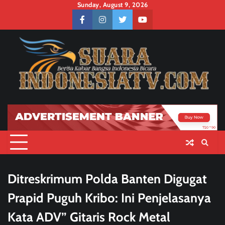
Skip
Sunday, August 9, 2026
to
facebook
instagram
twitter
youtube
content
Ditreskrimum Polda Banten Digugat
Prapid Puguh Kribo: Ini Penjelasanya
Kata ADV” Gitaris Rock Metal