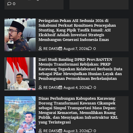
0
Peringatan Pekan ASI Sedunia 2026 di
Sukabumi Perkuat Komitmen Pencegahan
Stunting, Kang Pipik Taufik Ismail: ASI
Eksklusif Adalah Investasi Strategis
Membangun Generasi Indonesia Emas
RE DAKSI
August 7, 2026
0
Dari Studi Banding DPRD Prov.BANTEN
Menuju Transformasi Kebijakan: PRKP
Karawang Tegaskan Kolaborasi Berbasis Data
sebagai Pilar Mewujudkan Hunian Layak dan
Pembangunan Permukiman Berkelanjutan
RE DAKSI
August 4, 2026
0
Dinas Perhubungan Kabupaten Karawang
Dorong Transformasi Kawasan Cikampek
sebagai Simpul Transportasi Masa Depan:
Mengurai Kemacetan, Memulihkan Ruang
Publik, dan Menyiapkan Infrastruktur KRL
yang Terintegrasi
RE DAKSI
August 3, 2026
0