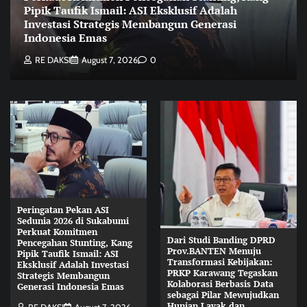
Pipik Taufik Ismail: ASI Eksklusif Adalah
Investasi Strategis Membangun Generasi
Indonesia Emas
RE DAKSI
August 7, 2026
0
Peringatan Pekan ASI
Sedunia 2026 di Sukabumi
Perkuat Komitmen
Dari Studi Banding DPRD
Pencegahan Stunting, Kang
Prov.BANTEN Menuju
Pipik Taufik Ismail: ASI
Transformasi Kebijakan:
Eksklusif Adalah Investasi
PRKP Karawang Tegaskan
Strategis Membangun
Kolaborasi Berbasis Data
Generasi Indonesia Emas
sebagai Pilar Mewujudkan
Hunian Layak dan