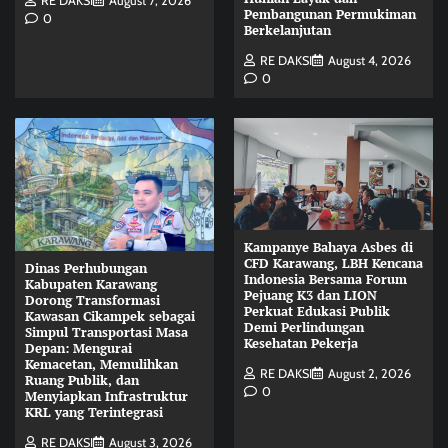
RE DAKSI
August 7, 2026
Pembangunan Permukiman
0
Berkelanjutan
RE DAKSI
August 4, 2026
0
Kampanye Bahaya Asbes di
CFD Karawang, LBH Kencana
Dinas Perhubungan
Indonesia Bersama Forum
Kabupaten Karawang
Pejuang K3 dan LION
Dorong Transformasi
Perkuat Edukasi Publik
Kawasan Cikampek sebagai
Demi Perlindungan
Simpul Transportasi Masa
Kesehatan Pekerja
Depan: Mengurai
Kemacetan, Memulihkan
RE DAKSI
August 2, 2026
Ruang Publik, dan
0
Menyiapkan Infrastruktur
KRL yang Terintegrasi
RE DAKSI
August 3, 2026