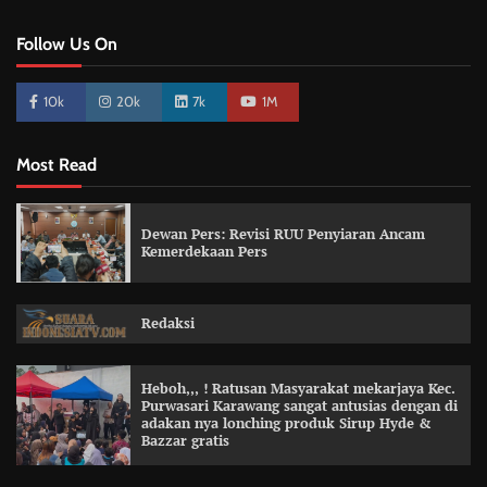
Follow Us On
10k
20k
7k
1M
Most Read
Dewan Pers: Revisi RUU Penyiaran Ancam
Kemerdekaan Pers
Redaksi
Heboh,,, ! Ratusan Masyarakat mekarjaya Kec.
Purwasari Karawang sangat antusias dengan di
adakan nya lonching produk Sirup Hyde &
Bazzar gratis