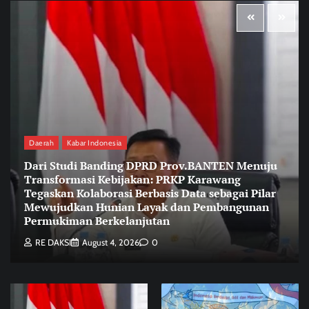
Daerah
Kabar Indonesia
Dari Studi Banding DPRD Prov.BANTEN Menuju
Transformasi Kebijakan: PRKP Karawang
Tegaskan Kolaborasi Berbasis Data sebagai Pilar
Mewujudkan Hunian Layak dan Pembangunan
Permukiman Berkelanjutan
RE DAKSI
August 4, 2026
0