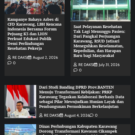
Kampanye Bahaya Asbes di
CFD Karawang, LBH Kencana
Saat Pelayanan Kesehatan
Indonesia Bersama Forum
Tak Lagi Menunggu Pasien:
Pejuang K3 dan LION
Dari Pangkal Perjuangan
Perkuat Edukasi Publik
Karawang, RSUD Jatisari
Demi Perlindungan
Meneguhkan Keselamatan,
Kesehatan Pekerja
Kepedulian, dan Harapan
Baru bagi Masyarakat
RE DAKSI
August 2, 2026
0
RE DAKSI
July 31, 2026
0
Dari Studi Banding DPRD Prov.BANTEN
Menuju Transformasi Kebijakan: PRKP
Karawang Tegaskan Kolaborasi Berbasis Data
sebagai Pilar Mewujudkan Hunian Layak dan
Pembangunan Permukiman Berkelanjutan
RE DAKSI
August 4, 2026
0
Dinas Perhubungan Kabupaten Karawang
Dorong Transformasi Kawasan Cikampek