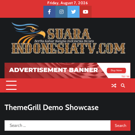
Skip
Friday, August 7, 2026
to
facebook
instagram
twitter
youtube
content
ThemeGrill Demo Showcase
Search
for: