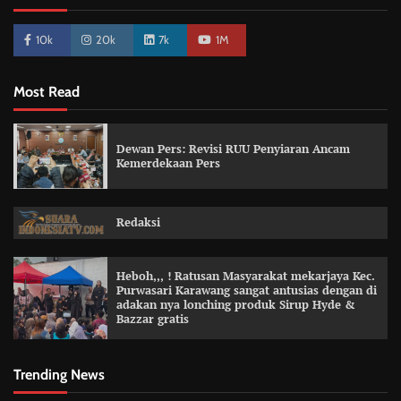
10k
20k
7k
1M
Most Read
Dewan Pers: Revisi RUU Penyiaran Ancam
Kemerdekaan Pers
Redaksi
Heboh,,, ! Ratusan Masyarakat mekarjaya Kec.
Purwasari Karawang sangat antusias dengan di
adakan nya lonching produk Sirup Hyde &
Bazzar gratis
Trending News