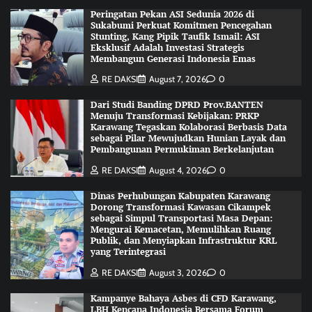
Peringatan Pekan ASI Sedunia 2026 di
Sukabumi Perkuat Komitmen Pencegahan
Stunting, Kang Pipik Taufik Ismail: ASI
Eksklusif Adalah Investasi Strategis
Membangun Generasi Indonesia Emas
RE DAKSI
August 7, 2026
0
Dari Studi Banding DPRD Prov.BANTEN
Menuju Transformasi Kebijakan: PRKP
Karawang Tegaskan Kolaborasi Berbasis Data
sebagai Pilar Mewujudkan Hunian Layak dan
Pembangunan Permukiman Berkelanjutan
RE DAKSI
August 4, 2026
0
Dinas Perhubungan Kabupaten Karawang
Dorong Transformasi Kawasan Cikampek
sebagai Simpul Transportasi Masa Depan:
Mengurai Kemacetan, Memulihkan Ruang
Publik, dan Menyiapkan Infrastruktur KRL
yang Terintegrasi
RE DAKSI
August 3, 2026
0
Kampanye Bahaya Asbes di CFD Karawang,
LBH Kencana Indonesia Bersama Forum