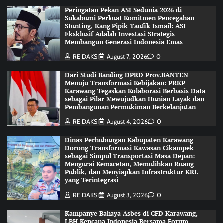
Peringatan Pekan ASI Sedunia 2026 di
Sukabumi Perkuat Komitmen Pencegahan
Stunting, Kang Pipik Taufik Ismail: ASI
Eksklusif Adalah Investasi Strategis
Membangun Generasi Indonesia Emas
RE DAKSI
August 7, 2026
0
Dari Studi Banding DPRD Prov.BANTEN
Menuju Transformasi Kebijakan: PRKP
Karawang Tegaskan Kolaborasi Berbasis Data
sebagai Pilar Mewujudkan Hunian Layak dan
Pembangunan Permukiman Berkelanjutan
RE DAKSI
August 4, 2026
0
Dinas Perhubungan Kabupaten Karawang
Dorong Transformasi Kawasan Cikampek
sebagai Simpul Transportasi Masa Depan:
Mengurai Kemacetan, Memulihkan Ruang
Publik, dan Menyiapkan Infrastruktur KRL
yang Terintegrasi
RE DAKSI
August 3, 2026
0
Kampanye Bahaya Asbes di CFD Karawang,
LBH Kencana Indonesia Bersama Forum