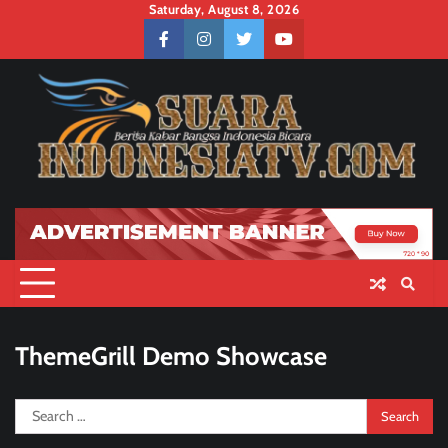
Skip
Saturday, August 8, 2026
to
facebook
instagram
twitter
youtube
content
ThemeGrill Demo Showcase
Search
for: