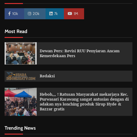
10k
20k
7k
1M
Most Read
Dewan Pers: Revisi RUU Penyiaran Ancam
Kemerdekaan Pers
Redaksi
Heboh,,, ! Ratusan Masyarakat mekarjaya Kec.
Purwasari Karawang sangat antusias dengan di
adakan nya lonching produk Sirup Hyde &
Bazzar gratis
Trending News