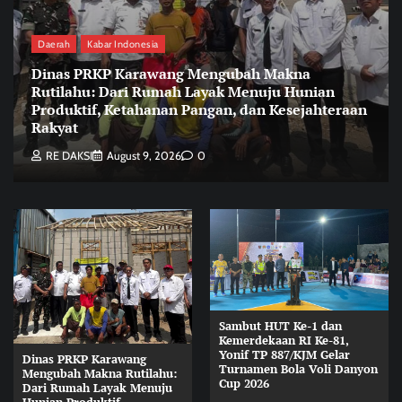
Daerah
Kabar Indonesia
Dinas PRKP Karawang Mengubah Makna
Rutilahu: Dari Rumah Layak Menuju Hunian
Produktif, Ketahanan Pangan, dan Kesejahteraan
Rakyat
RE DAKSI
August 9, 2026
0
Sambut HUT Ke-1 dan
Kemerdekaan RI Ke-81,
Yonif TP 887/KJM Gelar
Dinas PRKP Karawang
Turnamen Bola Voli Danyon
Mengubah Makna Rutilahu:
Cup 2026
Dari Rumah Layak Menuju