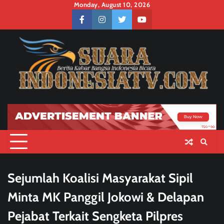
Skip
Monday, August 10, 2026
to
facebook
instagram
twitter
youtube
content
Sejumlah Koalisi Masyarakat Sipil
Minta MK Panggil Jokowi & Delapan
Pejabat Terkait Sengketa Pilpres