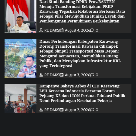
Dari Studi Banding DPRD Prov.BANTEN
Menuju Transformasi Kebijakan: PRKP
Karawang Tegaskan Kolaborasi Berbasis Data
sebagai Pilar Mewujudkan Hunian Layak dan
Pembangunan Permukiman Berkelanjutan
RE DAKSI
August 4, 2026
0
Dinas Perhubungan Kabupaten Karawang
Dorong Transformasi Kawasan Cikampek
sebagai Simpul Transportasi Masa Depan:
Mengurai Kemacetan, Memulihkan Ruang
Publik, dan Menyiapkan Infrastruktur KRL
yang Terintegrasi
RE DAKSI
August 3, 2026
0
Kampanye Bahaya Asbes di CFD Karawang,
LBH Kencana Indonesia Bersama Forum
Pejuang K3 dan LION Perkuat Edukasi Publik
Demi Perlindungan Kesehatan Pekerja
RE DAKSI
August 2, 2026
0