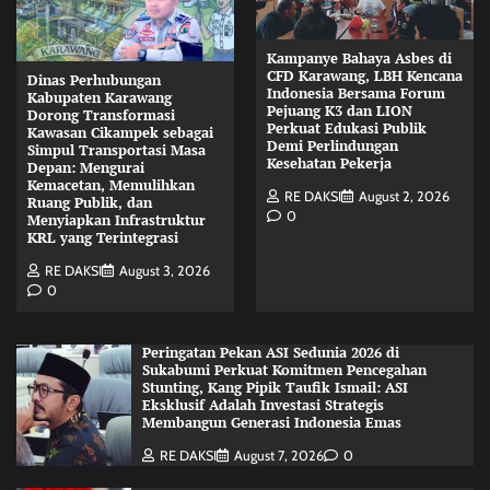
Kampanye Bahaya Asbes di
CFD Karawang, LBH Kencana
Dinas Perhubungan
Indonesia Bersama Forum
Kabupaten Karawang
Pejuang K3 dan LION
Dorong Transformasi
Perkuat Edukasi Publik
Kawasan Cikampek sebagai
Demi Perlindungan
Simpul Transportasi Masa
Kesehatan Pekerja
Depan: Mengurai
Kemacetan, Memulihkan
RE DAKSI
August 2, 2026
Ruang Publik, dan
0
Menyiapkan Infrastruktur
KRL yang Terintegrasi
RE DAKSI
August 3, 2026
0
Peringatan Pekan ASI Sedunia 2026 di
Sukabumi Perkuat Komitmen Pencegahan
Stunting, Kang Pipik Taufik Ismail: ASI
Eksklusif Adalah Investasi Strategis
Membangun Generasi Indonesia Emas
RE DAKSI
August 7, 2026
0