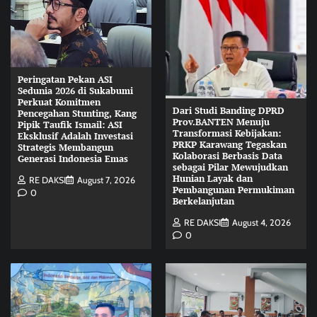
Peringatan Pekan ASI
Sedunia 2026 di Sukabumi
Perkuat Komitmen
Dari Studi Banding DPRD
Pencegahan Stunting, Kang
Prov.BANTEN Menuju
Pipik Taufik Ismail: ASI
Transformasi Kebijakan:
Eksklusif Adalah Investasi
PRKP Karawang Tegaskan
Strategis Membangun
Kolaborasi Berbasis Data
Generasi Indonesia Emas
sebagai Pilar Mewujudkan
Hunian Layak dan
RE DAKSI
August 7, 2026
Pembangunan Permukiman
0
Berkelanjutan
RE DAKSI
August 4, 2026
0