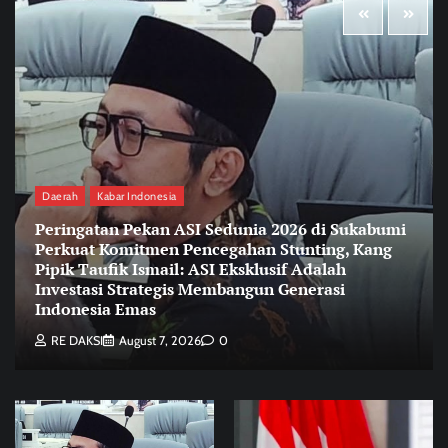
Daerah
Kabar Indonesia
Peringatan Pekan ASI Sedunia 2026 di Sukabumi
Perkuat Komitmen Pencegahan Stunting, Kang
Pipik Taufik Ismail: ASI Eksklusif Adalah
Investasi Strategis Membangun Generasi
Indonesia Emas
RE DAKSI
August 7, 2026
0