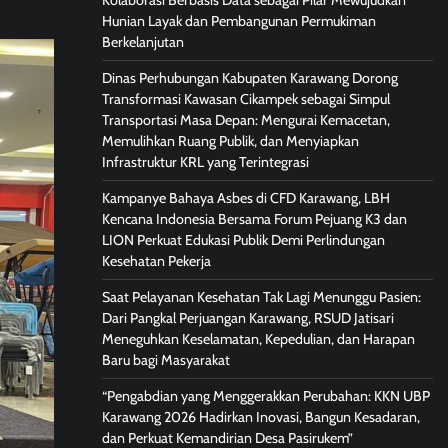
Kolaborasi Berbasis Data sebagai Pilar Mewujudkan
Hunian Layak dan Pembangunan Permukiman
Berkelanjutan
Dinas Perhubungan Kabupaten Karawang Dorong
Transformasi Kawasan Cikampek sebagai Simpul
Transportasi Masa Depan: Mengurai Kemacetan,
Memulihkan Ruang Publik, dan Menyiapkan
Infrastruktur KRL yang Terintegrasi
Kampanye Bahaya Asbes di CFD Karawang, LBH
Kencana Indonesia Bersama Forum Pejuang K3 dan
LION Perkuat Edukasi Publik Demi Perlindungan
Kesehatan Pekerja
Saat Pelayanan Kesehatan Tak Lagi Menunggu Pasien:
Dari Pangkal Perjuangan Karawang, RSUD Jatisari
Meneguhkan Keselamatan, Kepedulian, dan Harapan
Baru bagi Masyarakat
“Pengabdian yang Menggerakkan Perubahan: KKN UBP
Karawang 2026 Hadirkan Inovasi, Bangun Kesadaran,
dan Perkuat Kemandirian Desa Pasirukem”