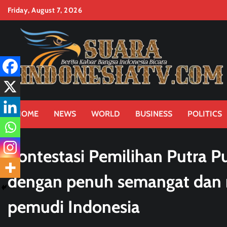
Skip
Friday, August 7, 2026
to
content
HOME
NEWS
WORLD
BUSINESS
POLITICS
Kontestasi Pemilihan Putra P
dengan penuh semangat dan 
pemudi Indonesia