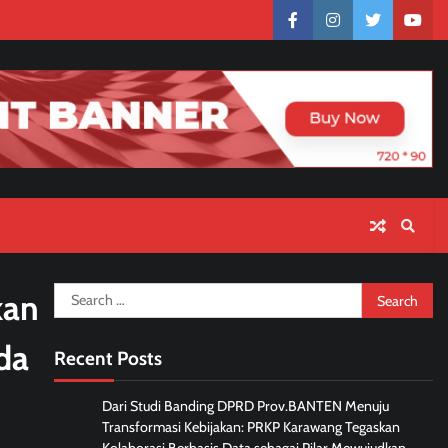
facebook
instagram
twitter
yout
Search
kan
for:
da
Recent Posts
Dari Studi Banding DPRD Prov.BANTEN Menuju
Transformasi Kebijakan: PRKP Karawang Tegaskan