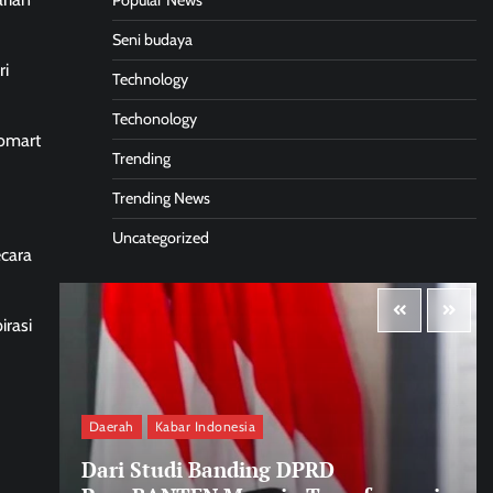
Popular News
Seni budaya
ri
Technology
Techonology
nomart
Trending
Trending News
Uncategorized
ecara
irasi
Daerah
Kabar Indonesia
Dari Studi Banding DPRD