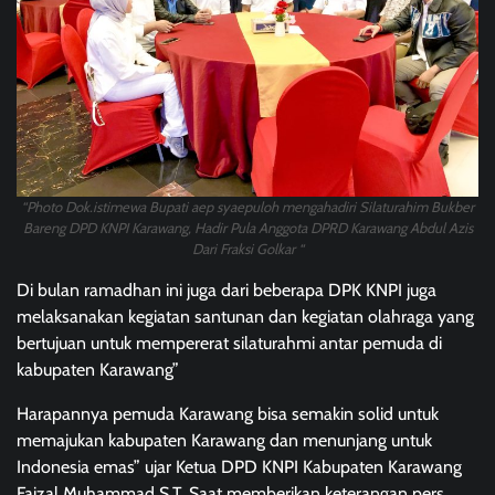
“Photo Dok.istimewa Bupati aep syaepuloh mengahadiri Silaturahim Bukber
Bareng DPD KNPI Karawang, Hadir Pula Anggota DPRD Karawang Abdul Azis
Dari Fraksi Golkar “
Di bulan ramadhan ini juga dari beberapa DPK KNPI juga
melaksanakan kegiatan santunan dan kegiatan olahraga yang
bertujuan untuk mempererat silaturahmi antar pemuda di
kabupaten Karawang”
Harapannya pemuda Karawang bisa semakin solid untuk
memajukan kabupaten Karawang dan menunjang untuk
Indonesia emas” ujar Ketua DPD KNPI Kabupaten Karawang
Faizal Muhammad S,T. Saat memberikan keterangan pers.