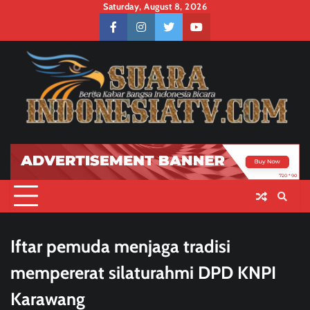
Skip
Saturday, August 8, 2026
to
facebook
instagram
twitter
youtube
content
Iftar pemuda menjaga tradisi
mempererat silaturahmi DPD KNPI
Karawang