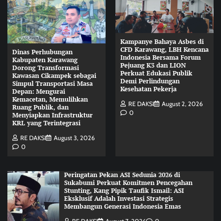
Kampanye Bahaya Asbes di
CFD Karawang, LBH Kencana
Dinas Perhubungan
Indonesia Bersama Forum
Kabupaten Karawang
Pejuang K3 dan LION
Dorong Transformasi
Perkuat Edukasi Publik
Kawasan Cikampek sebagai
Demi Perlindungan
Simpul Transportasi Masa
Kesehatan Pekerja
Depan: Mengurai
Kemacetan, Memulihkan
RE DAKSI
August 2, 2026
Ruang Publik, dan
0
Menyiapkan Infrastruktur
KRL yang Terintegrasi
RE DAKSI
August 3, 2026
0
Peringatan Pekan ASI Sedunia 2026 di
Sukabumi Perkuat Komitmen Pencegahan
Stunting, Kang Pipik Taufik Ismail: ASI
Eksklusif Adalah Investasi Strategis
Membangun Generasi Indonesia Emas