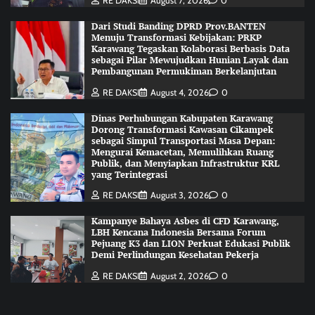
RE DAKSI
August 7, 2026
0
Dari Studi Banding DPRD Prov.BANTEN
Menuju Transformasi Kebijakan: PRKP
Karawang Tegaskan Kolaborasi Berbasis Data
sebagai Pilar Mewujudkan Hunian Layak dan
Pembangunan Permukiman Berkelanjutan
RE DAKSI
August 4, 2026
0
Dinas Perhubungan Kabupaten Karawang
Dorong Transformasi Kawasan Cikampek
sebagai Simpul Transportasi Masa Depan:
Mengurai Kemacetan, Memulihkan Ruang
Publik, dan Menyiapkan Infrastruktur KRL
yang Terintegrasi
RE DAKSI
August 3, 2026
0
Kampanye Bahaya Asbes di CFD Karawang,
LBH Kencana Indonesia Bersama Forum
Pejuang K3 dan LION Perkuat Edukasi Publik
Demi Perlindungan Kesehatan Pekerja
RE DAKSI
August 2, 2026
0