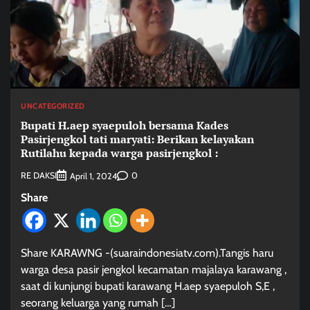
UNCATEGORIZED
Bupati H.aep syaepuloh bersama Kades
Pasirjengkol tati maryati: Berikan kelayakan
Rutilahu kepada warga pasirjengkol :
RE DAKSI
0
April 1, 2024
Share
Share KARAWNG -(suaraindonesiatv.com).Tangis haru
warga desa pasir jengkol kecamatan majalaya karawang ,
saat di kunjungi bupati karawang H.aep syaepuloh S,E ,
seorang keluarga yang rumah […]