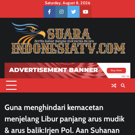
Skip
Saturday, August 8, 2026
to
facebook
instagram
twitter
youtube
content
Guna menghindari kemacetan
menjelang Libur panjang arus mudik
& arus balik:Irjen Pol. Aan Suhanan