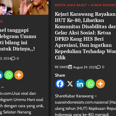
BERITA JAWA BARAT
KABAR INDONE
Kejari Karawang Rayakan
HUT Ke-80, Libatkan
IA
Komunitas Disabilitas da
sel tanggapi
Gelar Aksi Sosial: Ketua
Selebgram Ummu
DPRD Kang HES Beri
i bilang ini
Apresiasi, Dan ingatkan
ntuk Dirinya,,!
Kepedulian Terhadap Wo
Cilik
0
3, 2024
RE DAKSI
0
August 29, 2025
Share
 –
tv.com.Usai viral dan
ShareKabar Karawang –
selebgram Ummu Hani soal
suaraindonesiatv.com.nasional |Har
ah dengan cara yang unik,
ulang tahun (HUT) Kejaksaan Repu
g Selatan Nanang
Indonesia yang ke-80 menjadi