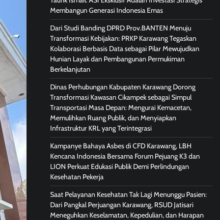
Taufik Ismail: ASI Eksklusif Adalah Investasi Strategis
Membangun Generasi Indonesia Emas
Dari Studi Banding DPRD Prov.BANTEN Menuju
Transformasi Kebijakan: PRKP Karawang Tegaskan
Kolaborasi Berbasis Data sebagai Pilar Mewujudkan
Hunian Layak dan Pembangunan Permukiman
Berkelanjutan
Dinas Perhubungan Kabupaten Karawang Dorong
Transformasi Kawasan Cikampek sebagai Simpul
Transportasi Masa Depan: Mengurai Kemacetan,
Memulihkan Ruang Publik, dan Menyiapkan
Infrastruktur KRL yang Terintegrasi
Kampanye Bahaya Asbes di CFD Karawang, LBH
Kencana Indonesia Bersama Forum Pejuang K3 dan
LION Perkuat Edukasi Publik Demi Perlindungan
Kesehatan Pekerja
Saat Pelayanan Kesehatan Tak Lagi Menunggu Pasien:
Dari Pangkal Perjuangan Karawang, RSUD Jatisari
Meneguhkan Keselamatan, Kepedulian, dan Harapan