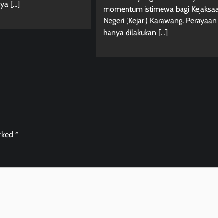
ya […]
momentum istimewa bagi Kejaksa
Negeri (Kejari) Karawang. Perayaan 
hanya dilakukan […]
arked
*
Berita Jawa Barat
Daerah
Kabar Indonesia