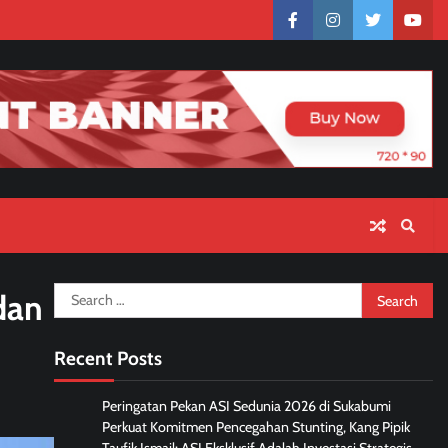
facebook
instagram
twitter
yout
Search
dan
for:
Recent Posts
Peringatan Pekan ASI Sedunia 2026 di Sukabumi
Perkuat Komitmen Pencegahan Stunting, Kang Pipik