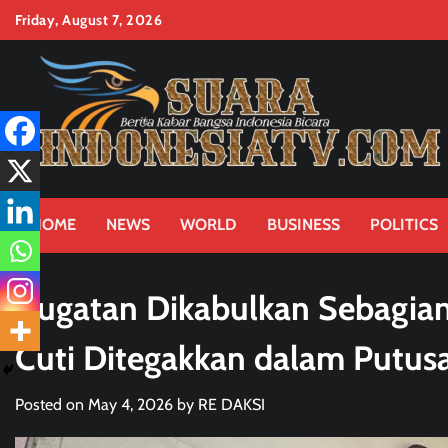
Skip
Friday, August 7, 2026
to
content
HOME
NEWS
WORLD
BUSINESS
POLITICS
Gugatan Dikabulkan Sebagian,
Cuti Ditegakkan dalam Putusa
Posted on
May 4, 2026
by
RE DAKSI