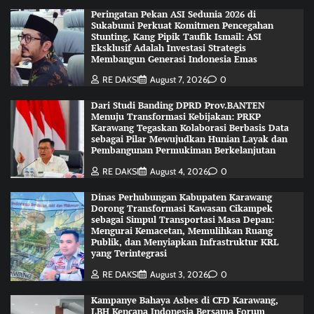
Peringatan Pekan ASI Sedunia 2026 di
Sukabumi Perkuat Komitmen Pencegahan
Stunting, Kang Pipik Taufik Ismail: ASI
Eksklusif Adalah Investasi Strategis
Membangun Generasi Indonesia Emas
RE DAKSI
August 7, 2026
0
Dari Studi Banding DPRD Prov.BANTEN
Menuju Transformasi Kebijakan: PRKP
Karawang Tegaskan Kolaborasi Berbasis Data
sebagai Pilar Mewujudkan Hunian Layak dan
Pembangunan Permukiman Berkelanjutan
RE DAKSI
August 4, 2026
0
Dinas Perhubungan Kabupaten Karawang
Dorong Transformasi Kawasan Cikampek
sebagai Simpul Transportasi Masa Depan:
Mengurai Kemacetan, Memulihkan Ruang
Publik, dan Menyiapkan Infrastruktur KRL
yang Terintegrasi
RE DAKSI
August 3, 2026
0
Kampanye Bahaya Asbes di CFD Karawang,
LBH Kencana Indonesia Bersama Forum