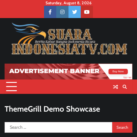
Skip
Saturday, August 8, 2026
to
facebook
instagram
twitter
youtube
content
ThemeGrill Demo Showcase
Search
for: