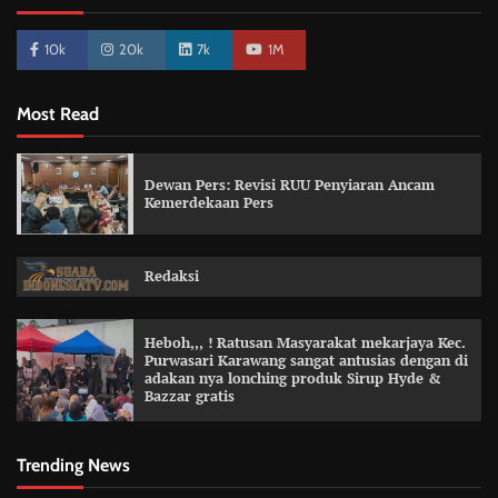
10k
20k
7k
1M
Most Read
Dewan Pers: Revisi RUU Penyiaran Ancam
Kemerdekaan Pers
Redaksi
Heboh,,, ! Ratusan Masyarakat mekarjaya Kec.
Purwasari Karawang sangat antusias dengan di
adakan nya lonching produk Sirup Hyde &
Bazzar gratis
Trending News