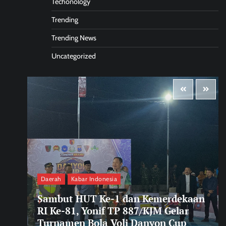
Techonology
Trending
Trending News
Uncategorized
Daerah
Kabar Indonesia
Sambut HUT Ke-1 dan Kemerdekaan
RI Ke-81, Yonif TP 887/KJM Gelar
Turnamen Bola Voli Danyon Cup