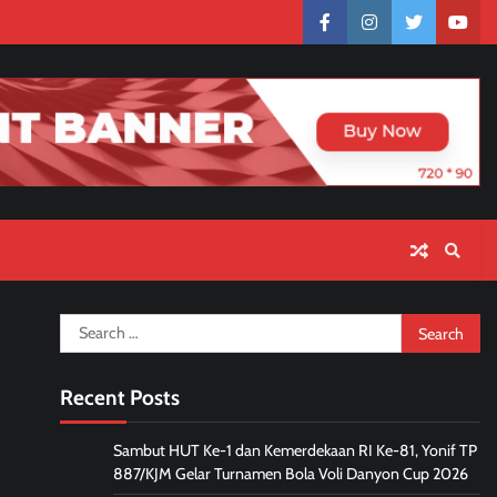
facebook
instagram
twitter
yout
Search
for:
Recent Posts
Sambut HUT Ke-1 dan Kemerdekaan RI Ke-81, Yonif TP
887/KJM Gelar Turnamen Bola Voli Danyon Cup 2026