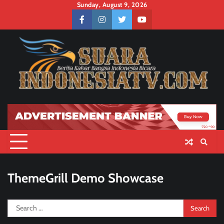
Skip
Sunday, August 9, 2026
to
facebook
instagram
twitter
youtube
content
ThemeGrill Demo Showcase
Search
for: