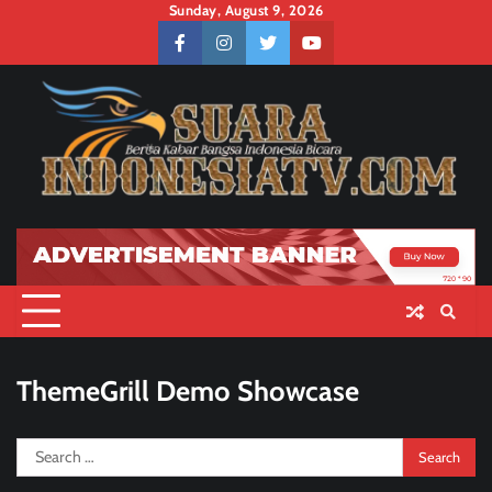
Skip
Sunday, August 9, 2026
to
facebook
instagram
twitter
youtube
content
ThemeGrill Demo Showcase
Search
for: