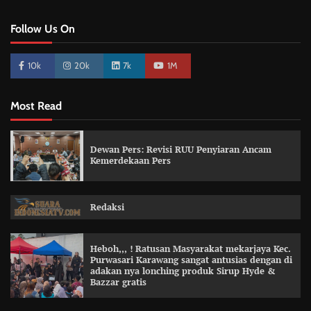
Follow Us On
10k
20k
7k
1M
Most Read
Dewan Pers: Revisi RUU Penyiaran Ancam
Kemerdekaan Pers
Redaksi
Heboh,,, ! Ratusan Masyarakat mekarjaya Kec.
Purwasari Karawang sangat antusias dengan di
adakan nya lonching produk Sirup Hyde &
Bazzar gratis