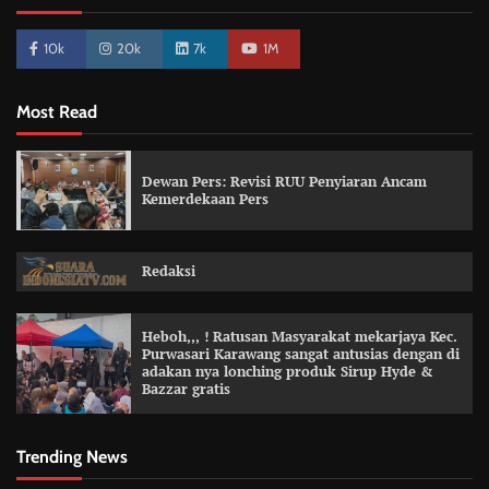
10k
20k
7k
1M
Most Read
Dewan Pers: Revisi RUU Penyiaran Ancam
Kemerdekaan Pers
Redaksi
Heboh,,, ! Ratusan Masyarakat mekarjaya Kec.
Purwasari Karawang sangat antusias dengan di
adakan nya lonching produk Sirup Hyde &
Bazzar gratis
Trending News