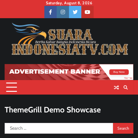
Skip
Saturday, August 8, 2026
to
facebook
instagram
twitter
youtube
content
ThemeGrill Demo Showcase
Search
for: