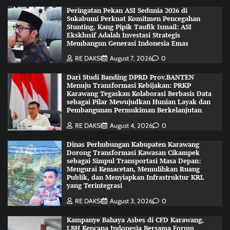
Peringatan Pekan ASI Sedunia 2026 di
Sukabumi Perkuat Komitmen Pencegahan
Stunting, Kang Pipik Taufik Ismail: ASI
Eksklusif Adalah Investasi Strategis
Membangun Generasi Indonesia Emas
RE DAKSI
August 7, 2026
0
Dari Studi Banding DPRD Prov.BANTEN
Menuju Transformasi Kebijakan: PRKP
Karawang Tegaskan Kolaborasi Berbasis Data
sebagai Pilar Mewujudkan Hunian Layak dan
Pembangunan Permukiman Berkelanjutan
RE DAKSI
August 4, 2026
0
Dinas Perhubungan Kabupaten Karawang
Dorong Transformasi Kawasan Cikampek
sebagai Simpul Transportasi Masa Depan:
Mengurai Kemacetan, Memulihkan Ruang
Publik, dan Menyiapkan Infrastruktur KRL
yang Terintegrasi
RE DAKSI
August 3, 2026
0
Kampanye Bahaya Asbes di CFD Karawang,
LBH Kencana Indonesia Bersama Forum