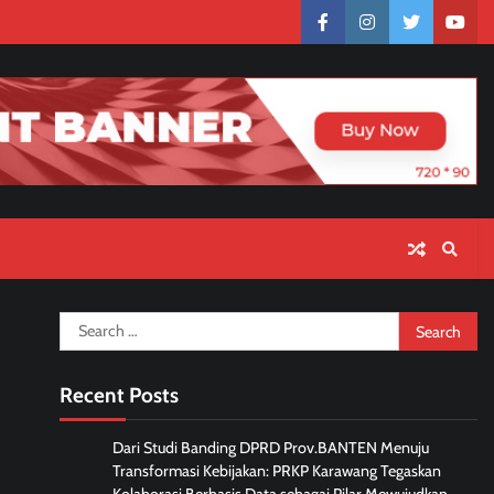
facebook
instagram
twitter
yout
Search
for:
Recent Posts
Dari Studi Banding DPRD Prov.BANTEN Menuju
Transformasi Kebijakan: PRKP Karawang Tegaskan