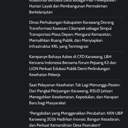
Kolaborasi Berbasis Data sebagai Pilar Mewujudkan
Hunian Layak dan Pembangunan Permukiman
Berkelanjutan
Dinas Perhubungan Kabupaten Karawang Dorong
Transformasi Kawasan Cikampek sebagai Simpul
Transportasi Masa Depan: Mengurai Kemacetan,
Memulihkan Ruang Publik, dan Menyiapkan
Infrastruktur KRL yang Terintegrasi
Kampanye Bahaya Asbes di CFD Karawang, LBH
Kencana Indonesia Bersama Forum Pejuang K3 dan
LION Perkuat Edukasi Publik Demi Perlindungan
Kesehatan Pekerja
Saat Pelayanan Kesehatan Tak Lagi Menunggu Pasien:
Dari Pangkal Perjuangan Karawang, RSUD Jatisari
Meneguhkan Keselamatan, Kepedulian, dan Harapan
Baru bagi Masyarakat
“Pengabdian yang Menggerakkan Perubahan: KKN UBP
Karawang 2026 Hadirkan Inovasi, Bangun Kesadaran,
dan Perkuat Kemandirian Desa Pasirukem”