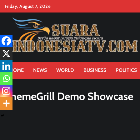
Skip
Friday, August 7, 2026
to
content
HOME
NEWS
WORLD
BUSINESS
POLITICS
ThemeGrill Demo Showcase