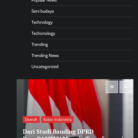
Popular News
Seni budaya
Technology
Techonology
Trending
Trending News
Uncategorized
Daerah
Kabar Indonesia
Dari Studi Banding DPRD