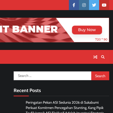
facebook
instagram
twitter
yout
Search
for:
Recent Posts
Peringatan Pekan ASI Sedunia 2026 di Sukabumi
Perkuat Komitmen Pencegahan Stunting, Kang Pipik