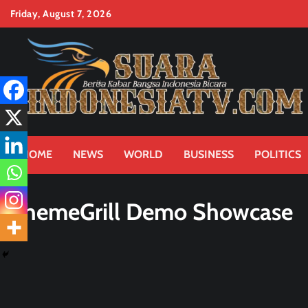
Skip
Friday, August 7, 2026
to
content
HOME
NEWS
WORLD
BUSINESS
POLITICS
ThemeGrill Demo Showcase