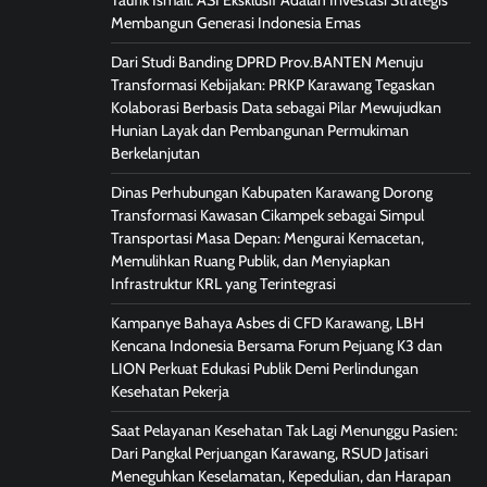
Taufik Ismail: ASI Eksklusif Adalah Investasi Strategis
Membangun Generasi Indonesia Emas
Dari Studi Banding DPRD Prov.BANTEN Menuju
Transformasi Kebijakan: PRKP Karawang Tegaskan
Kolaborasi Berbasis Data sebagai Pilar Mewujudkan
Hunian Layak dan Pembangunan Permukiman
Berkelanjutan
Dinas Perhubungan Kabupaten Karawang Dorong
Transformasi Kawasan Cikampek sebagai Simpul
Transportasi Masa Depan: Mengurai Kemacetan,
Memulihkan Ruang Publik, dan Menyiapkan
Infrastruktur KRL yang Terintegrasi
Kampanye Bahaya Asbes di CFD Karawang, LBH
Kencana Indonesia Bersama Forum Pejuang K3 dan
LION Perkuat Edukasi Publik Demi Perlindungan
Kesehatan Pekerja
Saat Pelayanan Kesehatan Tak Lagi Menunggu Pasien:
Dari Pangkal Perjuangan Karawang, RSUD Jatisari
Meneguhkan Keselamatan, Kepedulian, dan Harapan