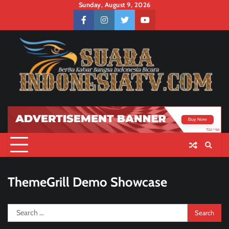
Skip
Sunday, August 9, 2026
to
facebook
instagram
twitter
youtube
content
ThemeGrill Demo Showcase
Search
for: