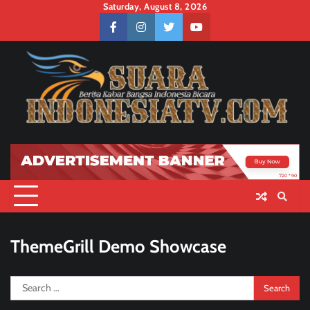
Skip
Saturday, August 8, 2026
to
facebook
instagram
twitter
youtube
content
ThemeGrill Demo Showcase
Search
for: