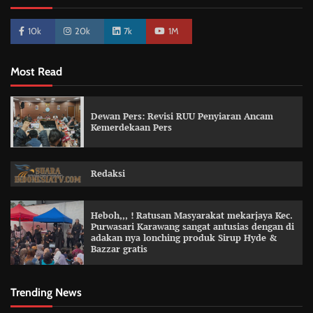
10k
20k
7k
1M
Most Read
Dewan Pers: Revisi RUU Penyiaran Ancam
Kemerdekaan Pers
Redaksi
Heboh,,, ! Ratusan Masyarakat mekarjaya Kec.
Purwasari Karawang sangat antusias dengan di
adakan nya lonching produk Sirup Hyde &
Bazzar gratis
Trending News