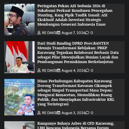
Peringatan Pekan ASI Sedunia 2026 di
Sukabumi Perkuat Komitmen Pencegahan
Stunting, Kang Pipik Taufik Ismail: ASI
Eksklusif Adalah Investasi Strategis
Membangun Generasi Indonesia Emas
RE DAKSI
August 7, 2026
0
Dari Studi Banding DPRD Prov.BANTEN
Menuju Transformasi Kebijakan: PRKP
Karawang Tegaskan Kolaborasi Berbasis Data
sebagai Pilar Mewujudkan Hunian Layak dan
Pembangunan Permukiman Berkelanjutan
RE DAKSI
August 4, 2026
0
Dinas Perhubungan Kabupaten Karawang
Dorong Transformasi Kawasan Cikampek
sebagai Simpul Transportasi Masa Depan:
Mengurai Kemacetan, Memulihkan Ruang
Publik, dan Menyiapkan Infrastruktur KRL
yang Terintegrasi
RE DAKSI
August 3, 2026
0
Kampanye Bahaya Asbes di CFD Karawang,
LBH Kencana Indonesia Bersama Forum