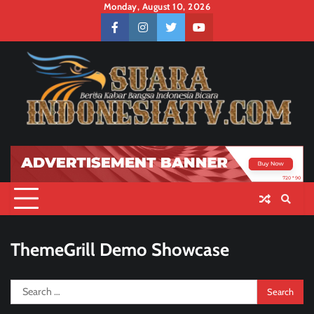
Skip
Monday, August 10, 2026
to
facebook
instagram
twitter
youtube
content
ThemeGrill Demo Showcase
Search
for: