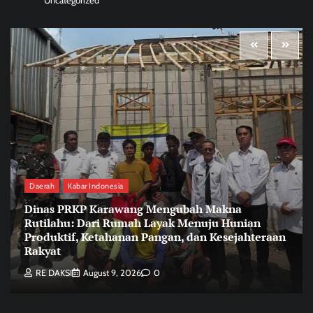
Uncategorized
Daerah
Kabar Indonesia
Dinas PRKP Karawang Mengubah Makna
Rutilahu: Dari Rumah Layak Menuju Hunian
Produktif, Ketahanan Pangan, dan Kesejahteraan
Rakyat
RE DAKSI
August 9, 2026
0