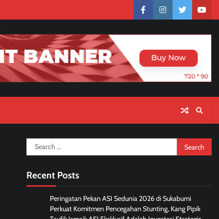
facebook
instagram
twitter
yout
Search
for:
Recent Posts
Peringatan Pekan ASI Sedunia 2026 di Sukabumi
Perkuat Komitmen Pencegahan Stunting, Kang Pipik