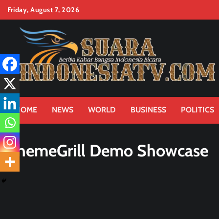
Skip
Friday, August 7, 2026
to
content
HOME
NEWS
WORLD
BUSINESS
POLITICS
ThemeGrill Demo Showcase