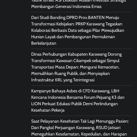
Taufik Ismail: ASI Eksklusif Adalah Investasi Strategis
Membangun Generasi Indonesia Emas
Dari Studi Banding DPRD Prov.BANTEN Menuju
Transformasi Kebijakan: PRKP Karawang Tegaskan
Kolaborasi Berbasis Data sebagai Pilar Mewujudkan
Hunian Layak dan Pembangunan Permukiman
Berkelanjutan
Dinas Perhubungan Kabupaten Karawang Dorong
Transformasi Kawasan Cikampek sebagai Simpul
Transportasi Masa Depan: Mengurai Kemacetan,
Memulihkan Ruang Publik, dan Menyiapkan
Infrastruktur KRL yang Terintegrasi
Kampanye Bahaya Asbes di CFD Karawang, LBH
Kencana Indonesia Bersama Forum Pejuang K3 dan
LION Perkuat Edukasi Publik Demi Perlindungan
Kesehatan Pekerja
Saat Pelayanan Kesehatan Tak Lagi Menunggu Pasien:
Dari Pangkal Perjuangan Karawang, RSUD Jatisari
Meneguhkan Keselamatan, Kepedulian, dan Harapan