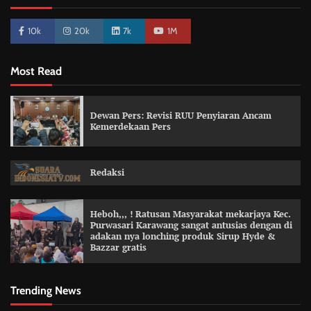
10k
20k
7k
1M
Most Read
Dewan Pers: Revisi RUU Penyiaran Ancam
Kemerdekaan Pers
Redaksi
Heboh,,, ! Ratusan Masyarakat mekarjaya Kec.
Purwasari Karawang sangat antusias dengan di
adakan nya lonching produk Sirup Hyde &
Bazzar gratis
Trending News