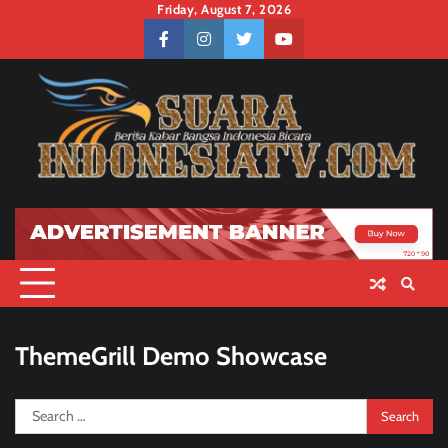
Skip
Friday, August 7, 2026
to
facebook
instagram
twitter
youtube
content
ThemeGrill Demo Showcase
Search
for: