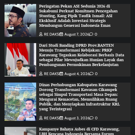
Peringatan Pekan ASI Sedunia 2026 di
Sukabumi Perkuat Komitmen Pencegahan
Stunting, Kang Pipik Taufik Ismail: ASI
Eksklusif Adalah Investasi Strategis
Membangun Generasi Indonesia Emas
RE DAKSI
August 7, 2026
0
Dari Studi Banding DPRD Prov.BANTEN
Menuju Transformasi Kebijakan: PRKP
Karawang Tegaskan Kolaborasi Berbasis Data
sebagai Pilar Mewujudkan Hunian Layak dan
Pembangunan Permukiman Berkelanjutan
RE DAKSI
August 4, 2026
0
Dinas Perhubungan Kabupaten Karawang
Dorong Transformasi Kawasan Cikampek
sebagai Simpul Transportasi Masa Depan:
Mengurai Kemacetan, Memulihkan Ruang
Publik, dan Menyiapkan Infrastruktur KRL
yang Terintegrasi
RE DAKSI
August 3, 2026
0
Kampanye Bahaya Asbes di CFD Karawang,
LBH Kencana Indonesia Bersama Forum