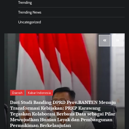
Trending
Trending News
Uncategorized
Daerah
Kabar Indonesia
Dari Studi Banding DPRD Prov.BANTEN Menuju
Transformasi Kebijakan: PRKP Karawang
Tegaskan Kolaborasi Berbasis Data sebagai Pilar
Mewujudkan Hunian Layak dan Pembangunan
Permukiman Berkelanjutan