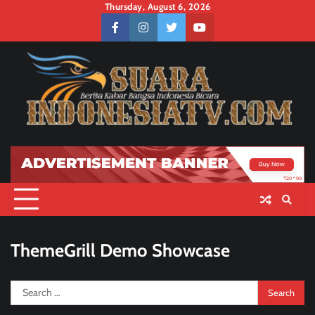
Skip
Thursday, August 6, 2026
to
facebook
instagram
twitter
youtube
content
ThemeGrill Demo Showcase
Search
for: