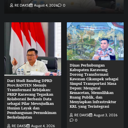
RE DAKSI
August 4, 2026
0
Dinas Perhubungan
Kabupaten Karawang
Dorong Transformasi
Kawasan Cikampek sebagai
Dari Studi Banding DPRD
Simpul Transportasi Masa
Prov.BANTEN Menuju
Depan: Mengurai
Transformasi Kebijakan:
Kemacetan, Memulihkan
PRKP Karawang Tegaskan
Ruang Publik, dan
Kolaborasi Berbasis Data
Menyiapkan Infrastruktur
sebagai Pilar Mewujudkan
KRL yang Terintegrasi
Hunian Layak dan
Pembangunan Permukiman
RE DAKSI
August 3, 2026
Berkelanjutan
0
RE DAKSI
August 4, 2026