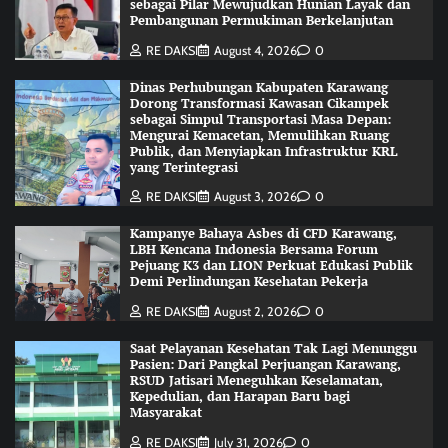
sebagai Pilar Mewujudkan Hunian Layak dan
Pembangunan Permukiman Berkelanjutan
RE DAKSI
August 4, 2026
0
Dinas Perhubungan Kabupaten Karawang
Dorong Transformasi Kawasan Cikampek
sebagai Simpul Transportasi Masa Depan:
Mengurai Kemacetan, Memulihkan Ruang
Publik, dan Menyiapkan Infrastruktur KRL
yang Terintegrasi
RE DAKSI
August 3, 2026
0
Kampanye Bahaya Asbes di CFD Karawang,
LBH Kencana Indonesia Bersama Forum
Pejuang K3 dan LION Perkuat Edukasi Publik
Demi Perlindungan Kesehatan Pekerja
RE DAKSI
August 2, 2026
0
Saat Pelayanan Kesehatan Tak Lagi Menunggu
Pasien: Dari Pangkal Perjuangan Karawang,
RSUD Jatisari Meneguhkan Keselamatan,
Kepedulian, dan Harapan Baru bagi
Masyarakat
RE DAKSI
July 31, 2026
0