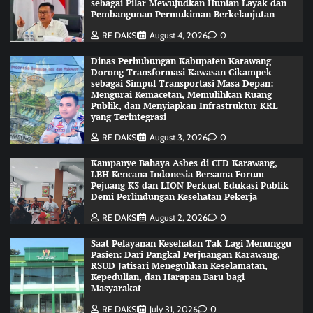
sebagai Pilar Mewujudkan Hunian Layak dan
Pembangunan Permukiman Berkelanjutan
RE DAKSI
August 4, 2026
0
Dinas Perhubungan Kabupaten Karawang
Dorong Transformasi Kawasan Cikampek
sebagai Simpul Transportasi Masa Depan:
Mengurai Kemacetan, Memulihkan Ruang
Publik, dan Menyiapkan Infrastruktur KRL
yang Terintegrasi
RE DAKSI
August 3, 2026
0
Kampanye Bahaya Asbes di CFD Karawang,
LBH Kencana Indonesia Bersama Forum
Pejuang K3 dan LION Perkuat Edukasi Publik
Demi Perlindungan Kesehatan Pekerja
RE DAKSI
August 2, 2026
0
Saat Pelayanan Kesehatan Tak Lagi Menunggu
Pasien: Dari Pangkal Perjuangan Karawang,
RSUD Jatisari Meneguhkan Keselamatan,
Kepedulian, dan Harapan Baru bagi
Masyarakat
RE DAKSI
July 31, 2026
0