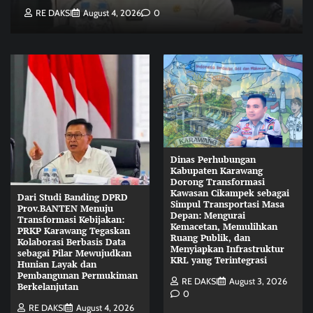
RE DAKSI
August 4, 2026
0
Dinas Perhubungan
Kabupaten Karawang
Dorong Transformasi
Kawasan Cikampek sebagai
Dari Studi Banding DPRD
Simpul Transportasi Masa
Prov.BANTEN Menuju
Depan: Mengurai
Transformasi Kebijakan:
Kemacetan, Memulihkan
PRKP Karawang Tegaskan
Ruang Publik, dan
Kolaborasi Berbasis Data
Menyiapkan Infrastruktur
sebagai Pilar Mewujudkan
KRL yang Terintegrasi
Hunian Layak dan
Pembangunan Permukiman
RE DAKSI
August 3, 2026
Berkelanjutan
0
RE DAKSI
August 4, 2026