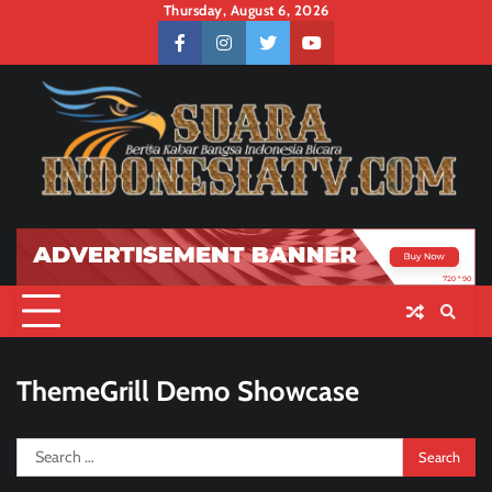
Skip
Thursday, August 6, 2026
to
facebook
instagram
twitter
youtube
content
ThemeGrill Demo Showcase
Search
for: