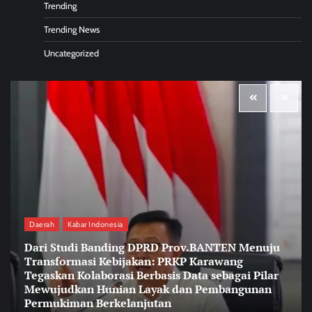
Trending
Trending News
Uncategorized
Daerah
Kabar Indonesia
Dari Studi Banding DPRD Prov.BANTEN Menuju
Transformasi Kebijakan: PRKP Karawang
Tegaskan Kolaborasi Berbasis Data sebagai Pilar
Mewujudkan Hunian Layak dan Pembangunan
Permukiman Berkelanjutan