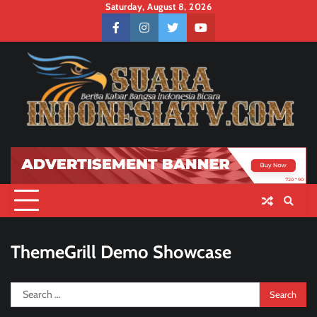
Skip
Saturday, August 8, 2026
to
facebook
instagram
twitter
youtube
content
ThemeGrill Demo Showcase
Search
for: