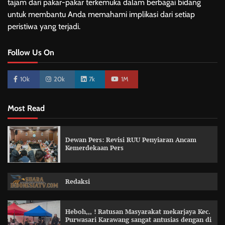
tajam dari pakar-pakar terkemuka dalam berbagai bidang
untuk membantu Anda memahami implikasi dari setiap
peristiwa yang terjadi.
Follow Us On
10k
20k
7k
1M
Most Read
Dewan Pers: Revisi RUU Penyiaran Ancam
Kemerdekaan Pers
Redaksi
Heboh,,, ! Ratusan Masyarakat mekarjaya Kec.
Purwasari Karawang sangat antusias dengan di