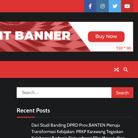
facebook
instagram
twitter
yout
Search
for:
Recent Posts
Dari Studi Banding DPRD Prov.BANTEN Menuju
Transformasi Kebijakan: PRKP Karawang Tegaskan