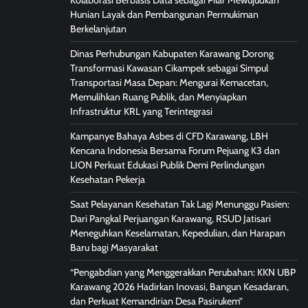
Kolaborasi Berbasis Data sebagai Pilar Mewujudkan
Hunian Layak dan Pembangunan Permukiman
Berkelanjutan
Dinas Perhubungan Kabupaten Karawang Dorong
Transformasi Kawasan Cikampek sebagai Simpul
Transportasi Masa Depan: Mengurai Kemacetan,
Memulihkan Ruang Publik, dan Menyiapkan
Infrastruktur KRL yang Terintegrasi
Kampanye Bahaya Asbes di CFD Karawang, LBH
Kencana Indonesia Bersama Forum Pejuang K3 dan
LION Perkuat Edukasi Publik Demi Perlindungan
Kesehatan Pekerja
Saat Pelayanan Kesehatan Tak Lagi Menunggu Pasien:
Dari Pangkal Perjuangan Karawang, RSUD Jatisari
Meneguhkan Keselamatan, Kepedulian, dan Harapan
Baru bagi Masyarakat
“Pengabdian yang Menggerakkan Perubahan: KKN UBP
Karawang 2026 Hadirkan Inovasi, Bangun Kesadaran,
dan Perkuat Kemandirian Desa Pasirukem”