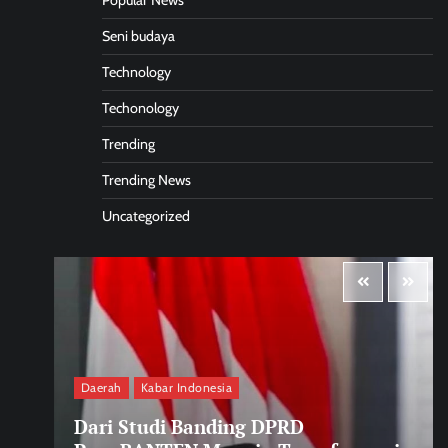
Popular News
Seni budaya
Technology
Techonology
Trending
Trending News
Uncategorized
Daerah
Kabar Indonesia
Dari Studi Banding DPRD