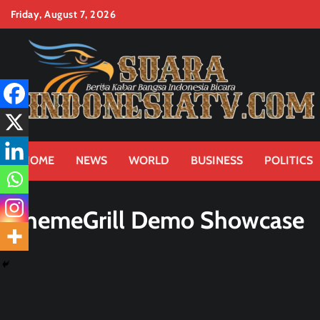
Skip
Friday, August 7, 2026
to
content
HOME
NEWS
WORLD
BUSINESS
POLITICS
ThemeGrill Demo Showcase