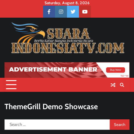
Skip
Saturday, August 8, 2026
to
facebook
instagram
twitter
youtube
content
ThemeGrill Demo Showcase
Search
for: