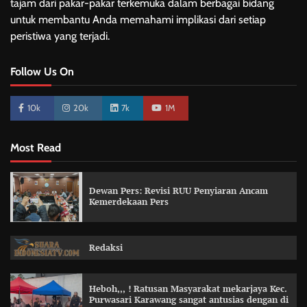
tajam dari pakar-pakar terkemuka dalam berbagai bidang
untuk membantu Anda memahami implikasi dari setiap
peristiwa yang terjadi.
Follow Us On
10k
20k
7k
1M
Most Read
Dewan Pers: Revisi RUU Penyiaran Ancam
Kemerdekaan Pers
Redaksi
Heboh,,, ! Ratusan Masyarakat mekarjaya Kec.
Purwasari Karawang sangat antusias dengan di