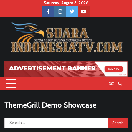
Skip
Saturday, August 8, 2026
to
facebook
instagram
twitter
youtube
content
ThemeGrill Demo Showcase
Search
for: