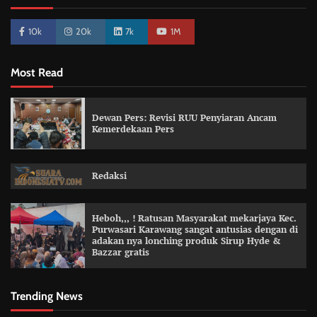
10k
20k
7k
1M
Most Read
Dewan Pers: Revisi RUU Penyiaran Ancam
Kemerdekaan Pers
Redaksi
Heboh,,, ! Ratusan Masyarakat mekarjaya Kec.
Purwasari Karawang sangat antusias dengan di
adakan nya lonching produk Sirup Hyde &
Bazzar gratis
Trending News