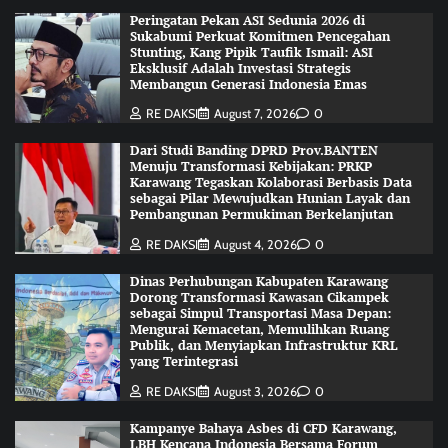
Peringatan Pekan ASI Sedunia 2026 di
Sukabumi Perkuat Komitmen Pencegahan
Stunting, Kang Pipik Taufik Ismail: ASI
Eksklusif Adalah Investasi Strategis
Membangun Generasi Indonesia Emas
RE DAKSI
August 7, 2026
0
Dari Studi Banding DPRD Prov.BANTEN
Menuju Transformasi Kebijakan: PRKP
Karawang Tegaskan Kolaborasi Berbasis Data
sebagai Pilar Mewujudkan Hunian Layak dan
Pembangunan Permukiman Berkelanjutan
RE DAKSI
August 4, 2026
0
Dinas Perhubungan Kabupaten Karawang
Dorong Transformasi Kawasan Cikampek
sebagai Simpul Transportasi Masa Depan:
Mengurai Kemacetan, Memulihkan Ruang
Publik, dan Menyiapkan Infrastruktur KRL
yang Terintegrasi
RE DAKSI
August 3, 2026
0
Kampanye Bahaya Asbes di CFD Karawang,
LBH Kencana Indonesia Bersama Forum