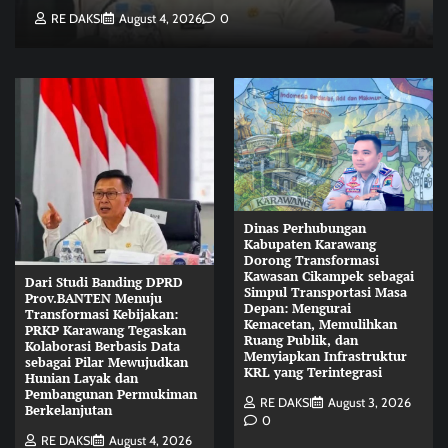
RE DAKSI
August 4, 2026
0
Dinas Perhubungan
Kabupaten Karawang
Dorong Transformasi
Kawasan Cikampek sebagai
Dari Studi Banding DPRD
Simpul Transportasi Masa
Prov.BANTEN Menuju
Depan: Mengurai
Transformasi Kebijakan:
Kemacetan, Memulihkan
PRKP Karawang Tegaskan
Ruang Publik, dan
Kolaborasi Berbasis Data
Menyiapkan Infrastruktur
sebagai Pilar Mewujudkan
KRL yang Terintegrasi
Hunian Layak dan
Pembangunan Permukiman
RE DAKSI
August 3, 2026
Berkelanjutan
0
RE DAKSI
August 4, 2026