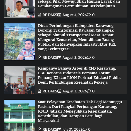
sebagai Pilar Mewujudkan Hunian Layak dan
Pembangunan Permukiman Berkelanjutan
RE DAKSI
August 4, 2026
0
Dinas Perhubungan Kabupaten Karawang
Dorong Transformasi Kawasan Cikampek
sebagai Simpul Transportasi Masa Depan:
Mengurai Kemacetan, Memulihkan Ruang
Publik, dan Menyiapkan Infrastruktur KRL
yang Terintegrasi
RE DAKSI
August 3, 2026
0
Kampanye Bahaya Asbes di CFD Karawang,
LBH Kencana Indonesia Bersama Forum
Pejuang K3 dan LION Perkuat Edukasi Publik
Demi Perlindungan Kesehatan Pekerja
RE DAKSI
August 2, 2026
0
Saat Pelayanan Kesehatan Tak Lagi Menunggu
Pasien: Dari Pangkal Perjuangan Karawang,
RSUD Jatisari Meneguhkan Keselamatan,
Kepedulian, dan Harapan Baru bagi
Masyarakat
RE DAKSI
July 31, 2026
0