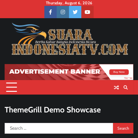
Skip
Thursday, August 6, 2026
to
facebook
instagram
twitter
youtube
content
ThemeGrill Demo Showcase
Search
for: