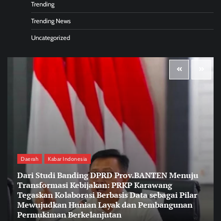
Trending
Trending News
Uncategorized
Daerah
Kabar Indonesia
Dari Studi Banding DPRD Prov.BANTEN Menuju
Transformasi Kebijakan: PRKP Karawang
Tegaskan Kolaborasi Berbasis Data sebagai Pilar
Mewujudkan Hunian Layak dan Pembangunan
Permukiman Berkelanjutan