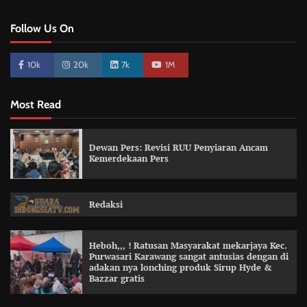
Follow Us On
10k
20k
7k
1M
Most Read
Dewan Pers: Revisi RUU Penyiaran Ancam
Kemerdekaan Pers
Redaksi
Heboh,,, ! Ratusan Masyarakat mekarjaya Kec.
Purwasari Karawang sangat antusias dengan di
adakan nya lonching produk Sirup Hyde &
Bazzar gratis