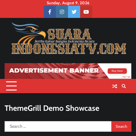
Skip
Sunday, August 9, 2026
to
facebook
instagram
twitter
youtube
content
ThemeGrill Demo Showcase
Search
for: