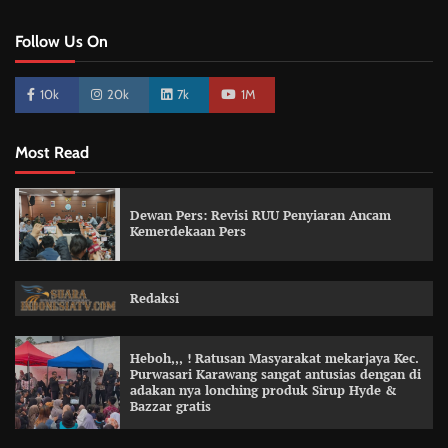
Follow Us On
10k
20k
7k
1M
Most Read
Dewan Pers: Revisi RUU Penyiaran Ancam
Kemerdekaan Pers
Redaksi
Heboh,,, ! Ratusan Masyarakat mekarjaya Kec.
Purwasari Karawang sangat antusias dengan di
adakan nya lonching produk Sirup Hyde &
Bazzar gratis