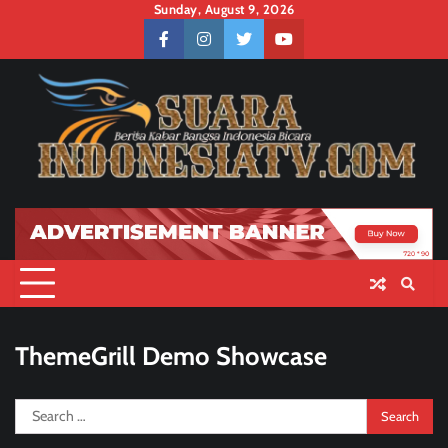
Skip
Sunday, August 9, 2026
to
facebook
instagram
twitter
youtube
content
ThemeGrill Demo Showcase
Search
for: