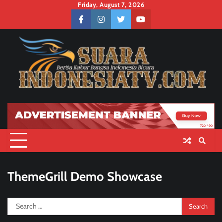
Skip
Friday, August 7, 2026
to
facebook
instagram
twitter
youtube
content
ThemeGrill Demo Showcase
Search
for: