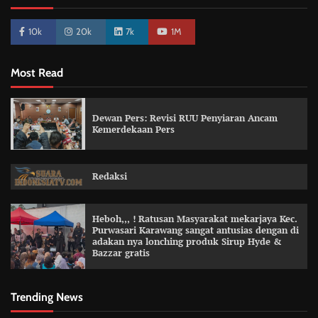
10k
20k
7k
1M
Most Read
Dewan Pers: Revisi RUU Penyiaran Ancam
Kemerdekaan Pers
Redaksi
Heboh,,, ! Ratusan Masyarakat mekarjaya Kec.
Purwasari Karawang sangat antusias dengan di
adakan nya lonching produk Sirup Hyde &
Bazzar gratis
Trending News