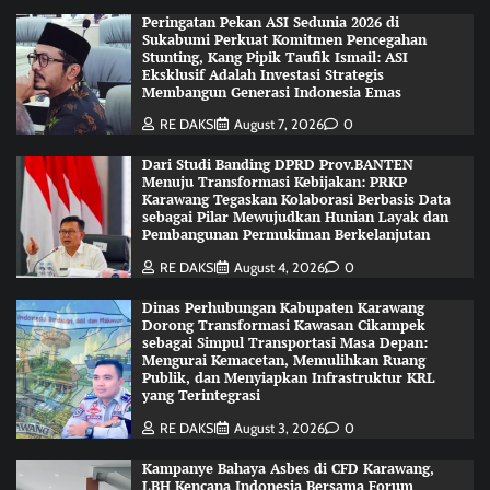
Peringatan Pekan ASI Sedunia 2026 di
Sukabumi Perkuat Komitmen Pencegahan
Stunting, Kang Pipik Taufik Ismail: ASI
Eksklusif Adalah Investasi Strategis
Membangun Generasi Indonesia Emas
RE DAKSI
August 7, 2026
0
Dari Studi Banding DPRD Prov.BANTEN
Menuju Transformasi Kebijakan: PRKP
Karawang Tegaskan Kolaborasi Berbasis Data
sebagai Pilar Mewujudkan Hunian Layak dan
Pembangunan Permukiman Berkelanjutan
RE DAKSI
August 4, 2026
0
Dinas Perhubungan Kabupaten Karawang
Dorong Transformasi Kawasan Cikampek
sebagai Simpul Transportasi Masa Depan:
Mengurai Kemacetan, Memulihkan Ruang
Publik, dan Menyiapkan Infrastruktur KRL
yang Terintegrasi
RE DAKSI
August 3, 2026
0
Kampanye Bahaya Asbes di CFD Karawang,
LBH Kencana Indonesia Bersama Forum